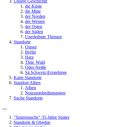
Unsere Geschichte
die Küste
die Mitte
der Norden
der Westen
der Osten
der Süden
Unerledigte Themen
Standorte
Ostsee
Berlin
Harz
Thür. Wald
Oder-Neiße
Sä.Schweiz-Erzgebirge
Karte Standorte
Standort Alben
Alben
Nutzungsbedingungen
Suche Standorte
"Spurensuche" 35-Jahre Später
Standorte & Objekte