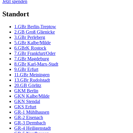
Jetzt spenden
Standort
1.GBr Berlin-Treptow
2.GB Groß Glienicke
3.GBr Perleberg
5.GBr Kalbe/Milde
6.GBrK Rostock
7.GBr Frankfurt/Oder
7.GBr Magdeburg
8.GBr Karl-Marx-Stadt
9.GBr Erfurt
11.GBr Meiningen
13.GBr Rudolstadt
20.GB Görlitz
GKM Berlin
GKN Kalbe/Milde
GKN Stendal
GKS Erfurt
GR-1 Mühlhausen
GR-2 Eisenach
GR-3 Dermbach
GR-4 Heiligenstadt