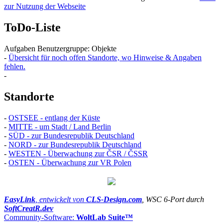
zur Nutzung der Webseite
ToDo-Liste
Aufgaben Benutzergruppe: Objekte
-
Übersicht für noch offen Standorte, wo Hinweise & Angaben
fehlen.
-
Standorte
-
OSTSEE - entlang der Küste
-
MITTE - um Stadt / Land Berlin
-
SÜD - zur Bundesrepublik Deutschland
-
NORD - zur Bundesrepublik Deutschland
-
WESTEN - Überwachung zur ČSR / ČSSR
-
OSTEN - Überwachung zur VR Polen
EasyLink
, entwickelt von
CLS-Design.com
, WSC 6-Port durch
SoftCreatR.dev
Community-Software:
WoltLab Suite™