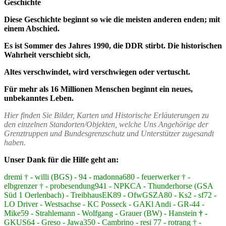
Geschichte
Diese Geschichte beginnt so wie die meisten anderen enden; mit
einem Abschied.
Es ist Sommer des Jahres 1990, die DDR stirbt. Die historischen
Wahrheit verschiebt sich,
Altes verschwindet, wird verschwiegen oder vertuscht.
Für mehr als 16 Millionen Menschen beginnt ein neues,
unbekanntes Leben.
Hier finden Sie Bilder, Karten und Historische Erläuterungen zu
den einzelnen Standorten/Objekten, welche Uns Angehörige der
Grenztruppen und Bundesgrenzschutz und Unterstützer zugesandt
haben.
Unser Dank für die Hilfe geht an:
dremi † - willi (BGS) - 94 - madonna680 - feuerwerker † -
elbgrenzer † - probesendung941 - NPKCA - Thunderhorse (GSA
Süd 1 Oerlenbach) - TreibhausEK89 - OfwGSZA80 - Ks2 - sf72 -
LO Driver - Westsachse - KC Posseck - GAKl Andi - GR-44 -
Mike59 - Strahlemann - Wolfgang - Grauer (BW) - Hanstein
† -
GKUS64 - Greso - Jawa350 - Cambrino - resi 77 - rotrang † -