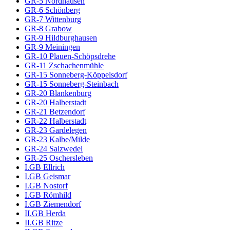
GR-5 Nordhausen
GR-6 Schönberg
GR-7 Wittenburg
GR-8 Grabow
GR-9 Hildburghausen
GR-9 Meiningen
GR-10 Plauen-Schöpsdrehe
GR-11 Zschachenmühle
GR-15 Sonneberg-Köppelsdorf
GR-15 Sonneberg-Steinbach
GR-20 Blankenburg
GR-20 Halberstadt
GR-21 Betzendorf
GR-22 Halberstadt
GR-23 Gardelegen
GR-23 Kalbe/Milde
GR-24 Salzwedel
GR-25 Oschersleben
I.GB Ellrich
I.GB Geismar
I.GB Nostorf
I.GB Römhild
I.GB Ziemendorf
II.GB Herda
II.GB Ritze