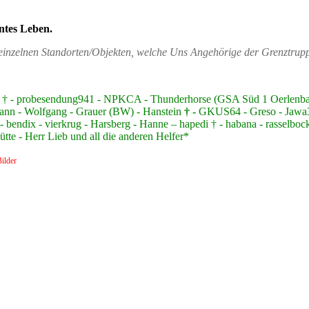
ntes Leben.
n einzelnen Standorten/Objekten, welche Uns Angehörige der Grenztru
nzer † - probesendung941 - NPKCA - Thunderhorse (GSA Süd 1 Oerlen
ann - Wolfgang - Grauer (BW) - Hanstein
† -
GKUS64 - Greso - Jawa350
 bendix - vierkrug - Harsberg - Hanne – hapedi † - habana - rasselbock
te - Herr Lieb und all die anderen Helfer*
ilder