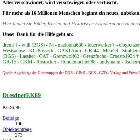
Altes verschwindet, wird verschwiegen oder vertuscht.
Für mehr als 16 Millionen Menschen beginnt ein neues, unbekan
Hier finden Sie Bilder, Karten und Historische Erläuterungen zu de
Unser Dank für die Hilfe geht an:
dremi † - willi (BGS) - 94 - madonna680 - feuerwerker † - elbgre
Westsachse - KC Posseck - GAKl Andi - GR-44 - Mike59 - Strahlem
(BGS) - Lassiter - CAT - Grenzwolf62 - Grenzfuchs - Ernesto1934 † -
GR-15 - GKM - Rostocker - Hundemuchtel 88 - andymann - fischerhüt
Quelle: Angehörige der Grenztruppen der DDR - GBrK - BGS - GZD - Verlage und Privat B
DresdnerEK89
KGSi-96
Beiträge
190
Objekteinträge
273