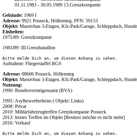
01.11.1983 - 30.05.1989 13.Grenzkompanie
Gebäude:
1969 I
Adresse:
9921 Posseck, Höllensteg, PFN: 59153
Objekt:
Massivbau 3-Etagen, Kfz-Park/Garage, Schleppdach, Hunde
Einheiten:
1975/89:
Grenzkompanie
1983/89:
III.Grenzbataillon
Bitte melde Dich an, um diesen Anhang zu sehen.
Aufnahme: Fliegerstaffel BGS
Adresse:
08606 Posseck, Höllensteg
Objekt:
Massivbau 3-Etagen, Kfz-Park/Garage, Schleppdach, Hunde
Nutzung:
1990:
Bundesvermögensamt (BVA)
1995:
Asylbewerberheim ( Objekt: Links)
2008:
Privat
2010:
Militärfahrzeugtreffen Grenzkompanie Posseck
2013:
letztes Treffen im Objekt [Besitzer möchte es nicht mehr]
2016:
Verkauf
Bitte melde Dich an, um diesen Anhang zu sehen.