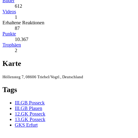
Bilder
612
Videos
1
Erhaltene Reaktionen
87
Punkte
10.367
Trophäen
2
Karte
Höllensteg 7, 08606 Triebel/Vogtl., Deutschland
Tags
III.GB Posseck
III.GB Plauen
12.GK Posseck
13.GK Posseck
GKS Erfurt