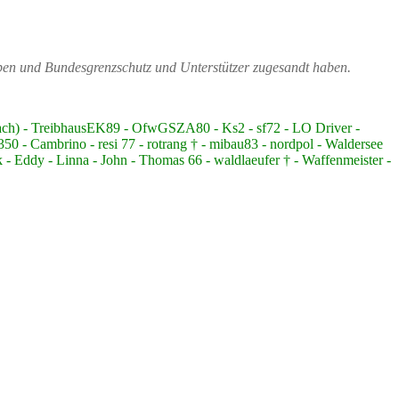
ppen und Bundesgrenzschutz und Unterstützer zugesandt haben.
bach) - TreibhausEK89 - OfwGSZA80 - Ks2 - sf72 - LO Driver -
 - Cambrino - resi 77 - rotrang † - mibau83 - nordpol - Waldersee
 - Eddy - Linna - John - Thomas 66 - waldlaeufer † - Waffenmeister -