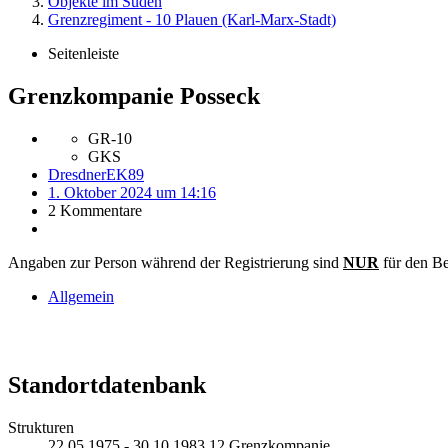
Objekte im Süden
Grenzregiment - 10 Plauen (Karl-Marx-Stadt)
Seitenleiste
Grenzkompanie Posseck
GR-10
GKS
DresdnerEK89
1. Oktober 2024 um 14:16
2 Kommentare
Angaben zur Person während der Registrierung sind
NUR
für den Be
Allgemein
Standortdatenbank
Strukturen
22.05.1975 - 30.10.1983 12.Grenzkompanie