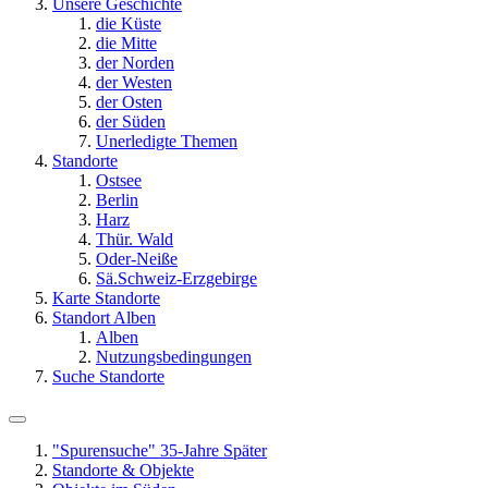
Unsere Geschichte
die Küste
die Mitte
der Norden
der Westen
der Osten
der Süden
Unerledigte Themen
Standorte
Ostsee
Berlin
Harz
Thür. Wald
Oder-Neiße
Sä.Schweiz-Erzgebirge
Karte Standorte
Standort Alben
Alben
Nutzungsbedingungen
Suche Standorte
"Spurensuche" 35-Jahre Später
Standorte & Objekte