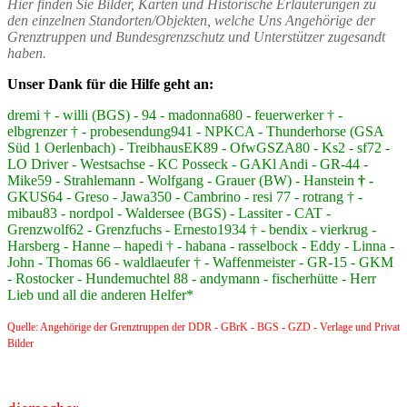
Hier finden Sie Bilder, Karten und Historische Erläuterungen zu
den einzelnen Standorten/Objekten, welche Uns Angehörige der
Grenztruppen und Bundesgrenzschutz und Unterstützer zugesandt
haben.
Unser Dank für die Hilfe geht an:
dremi † - willi (BGS) - 94 - madonna680 - feuerwerker † -
elbgrenzer † - probesendung941 - NPKCA - Thunderhorse (GSA
Süd 1 Oerlenbach) - TreibhausEK89 - OfwGSZA80 - Ks2 - sf72 -
LO Driver - Westsachse - KC Posseck - GAKl Andi - GR-44 -
Mike59 - Strahlemann - Wolfgang - Grauer (BW) - Hanstein
† -
GKUS64 - Greso - Jawa350 - Cambrino - resi 77 - rotrang † -
mibau83 - nordpol - Waldersee (BGS) - Lassiter - CAT -
Grenzwolf62 - Grenzfuchs - Ernesto1934 † - bendix - vierkrug -
Harsberg - Hanne – hapedi † - habana - rasselbock - Eddy - Linna -
John - Thomas 66 - waldlaeufer † - Waffenmeister - GR-15 - GKM
- Rostocker - Hundemuchtel 88 - andymann - fischerhütte - Herr
Lieb und all die anderen Helfer*
Quelle: Angehörige der Grenztruppen der DDR - GBrK - BGS - GZD - Verlage und Privat
Bilder