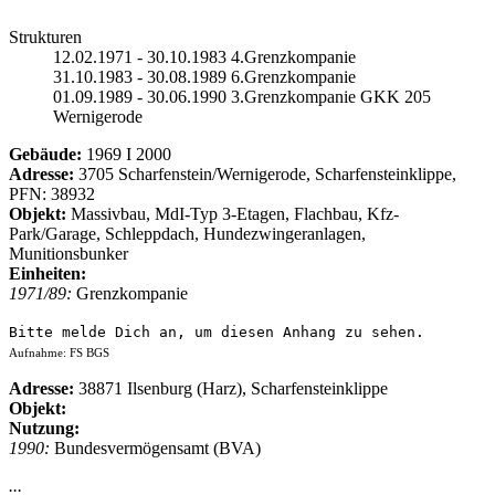
Strukturen
12.02.1971 - 30.10.1983 4.Grenzkompanie
31.10.1983 - 30.08.1989 6.Grenzkompanie
01.09.1989 - 30.06.1990 3.Grenzkompanie GKK 205
Wernigerode
Gebäude:
1969 I 2000
Adresse:
3705 Scharfenstein/Wernigerode, Scharfensteinklippe,
PFN: 38932
Objekt:
Massivbau, MdI-Typ 3-Etagen, Flachbau, Kfz-
Park/Garage, Schleppdach, Hundezwingeranlagen,
Munitionsbunker
Einheiten:
1971/89:
Grenzkompanie
Bitte melde Dich an, um diesen Anhang zu sehen.
Aufnahme: FS BGS
Adresse:
38871 Ilsenburg (Harz), Scharfensteinklippe
Objekt:
Nutzung:
1990:
Bundesvermögensamt (BVA)
...