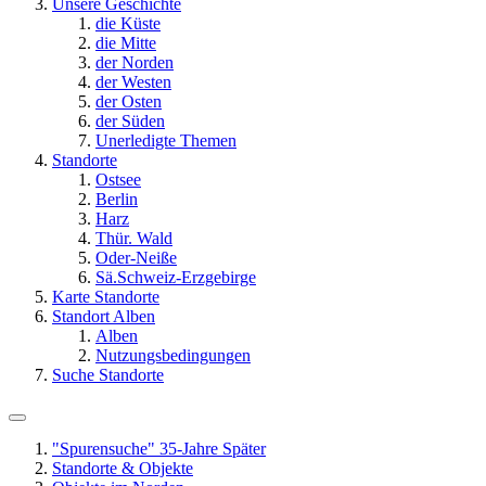
Unsere Geschichte
die Küste
die Mitte
der Norden
der Westen
der Osten
der Süden
Unerledigte Themen
Standorte
Ostsee
Berlin
Harz
Thür. Wald
Oder-Neiße
Sä.Schweiz-Erzgebirge
Karte Standorte
Standort Alben
Alben
Nutzungsbedingungen
Suche Standorte
"Spurensuche" 35-Jahre Später
Standorte & Objekte