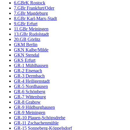
6.GBrK Rostock
7.GBr Frankfurt/Oder
7.GBr Magdeburg
8.GBr Karl-Marx-Stadt
9.GBr Erfurt
11.GBr Meiningen
13.GBr Rudolstadt
20.GB Görlitz
GKM Berlin
GKN Kalbe/Milde
GKN Stendal
GKS Erfurt
GR-1 Mühlhausen
GR-2 Eisenach
GR-3 Dermbach
GR-4 Heiligenstadt
GR-5 Nordhausen
GR-6 Schönberg
GR-7 Wittenburg
GR-8 Grabow
GR-9 Hildburghausen
GR-9 Meiningen
GR-10 Plauen-Schöpsdrehe
GR-11 Zschachenmühle
GR-15 Sonneberg-Köppelsdorf