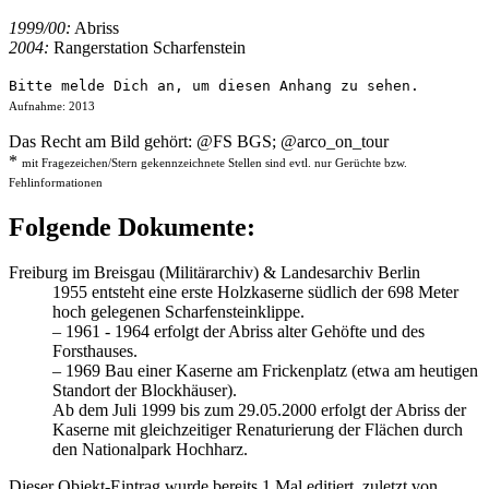
1999/00:
Abriss
2004:
Rangerstation Scharfenstein
Bitte melde Dich an, um diesen Anhang zu sehen.
Aufnahme: 2013
Das Recht am Bild gehört: @FS BGS; @arco_on_tour
*
mit Fragezeichen/Stern gekennzeichnete Stellen sind evtl. nur Gerüchte bzw.
Fehlinformationen
Folgende Dokumente:
Freiburg im Breisgau (Militärarchiv) & Landesarchiv Berlin
1955 entsteht eine erste Holzkaserne südlich der 698 Meter
hoch gelegenen Scharfensteinklippe.
– 1961 - 1964 erfolgt der Abriss alter Gehöfte und des
Forsthauses.
– 1969 Bau einer Kaserne am Frickenplatz (etwa am heutigen
Standort der Blockhäuser).
Ab dem Juli 1999 bis zum 29.05.2000 erfolgt der Abriss der
Kaserne mit gleichzeitiger Renaturierung der Flächen durch
den Nationalpark Hochharz.
Dieser Objekt-Eintrag wurde bereits 1 Mal editiert, zuletzt von