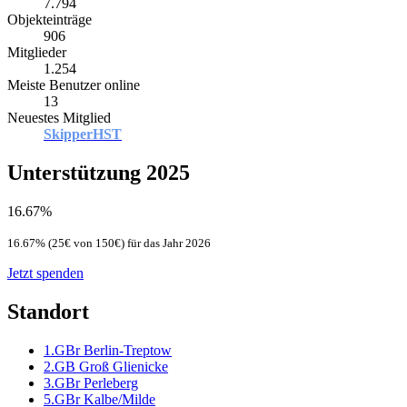
7.794
Objekteinträge
906
Mitglieder
1.254
Meiste Benutzer online
13
Neuestes Mitglied
SkipperHST
Unterstützung 2025
16.67%
16.67% (25€ von 150€) für das Jahr 2026
Jetzt spenden
Standort
1.GBr Berlin-Treptow
2.GB Groß Glienicke
3.GBr Perleberg
5.GBr Kalbe/Milde