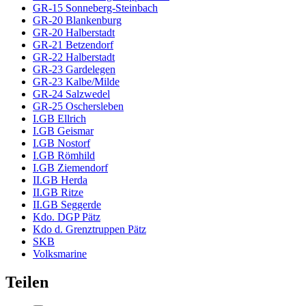
GR-15 Sonneberg-Steinbach
GR-20 Blankenburg
GR-20 Halberstadt
GR-21 Betzendorf
GR-22 Halberstadt
GR-23 Gardelegen
GR-23 Kalbe/Milde
GR-24 Salzwedel
GR-25 Oschersleben
I.GB Ellrich
I.GB Geismar
I.GB Nostorf
I.GB Römhild
I.GB Ziemendorf
II.GB Herda
II.GB Ritze
II.GB Seggerde
Kdo. DGP Pätz
Kdo d. Grenztruppen Pätz
SKB
Volksmarine
Teilen