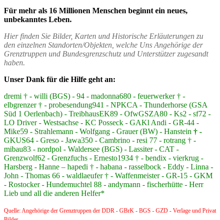
Für mehr als 16 Millionen Menschen beginnt ein neues,
unbekanntes Leben.
Hier finden Sie Bilder, Karten und Historische Erläuterungen zu
den einzelnen Standorten/Objekten, welche Uns Angehörige der
Grenztruppen und Bundesgrenzschutz und Unterstützer zugesandt
haben.
Unser Dank für die Hilfe geht an:
dremi † - willi (BGS) - 94 - madonna680 - feuerwerker † -
elbgrenzer † - probesendung941 - NPKCA - Thunderhorse (GSA
Süd 1 Oerlenbach) - TreibhausEK89 - OfwGSZA80 - Ks2 - sf72 -
LO Driver - Westsachse - KC Posseck - GAKl Andi - GR-44 -
Mike59 - Strahlemann - Wolfgang - Grauer (BW) - Hanstein
† -
GKUS64 - Greso - Jawa350 - Cambrino - resi 77 - rotrang † -
mibau83 - nordpol - Waldersee (BGS) - Lassiter - CAT -
Grenzwolf62 - Grenzfuchs - Ernesto1934 † - bendix - vierkrug -
Harsberg - Hanne – hapedi † - habana - rasselbock - Eddy - Linna -
John - Thomas 66 - waldlaeufer † - Waffenmeister - GR-15 - GKM
- Rostocker - Hundemuchtel 88 - andymann - fischerhütte - Herr
Lieb und all die anderen Helfer*
Quelle: Angehörige der Grenztruppen der DDR - GBrK - BGS - GZD - Verlage und Privat
Bilder