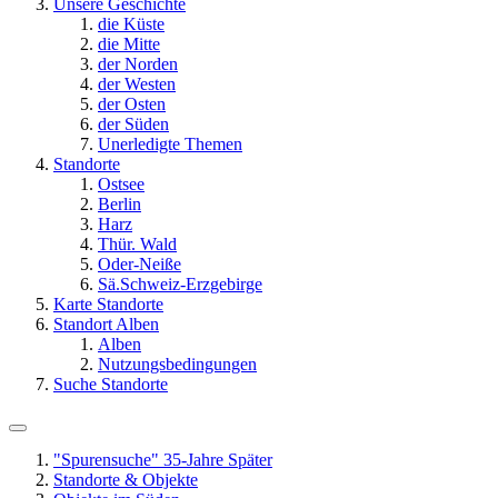
Unsere Geschichte
die Küste
die Mitte
der Norden
der Westen
der Osten
der Süden
Unerledigte Themen
Standorte
Ostsee
Berlin
Harz
Thür. Wald
Oder-Neiße
Sä.Schweiz-Erzgebirge
Karte Standorte
Standort Alben
Alben
Nutzungsbedingungen
Suche Standorte
"Spurensuche" 35-Jahre Später
Standorte & Objekte