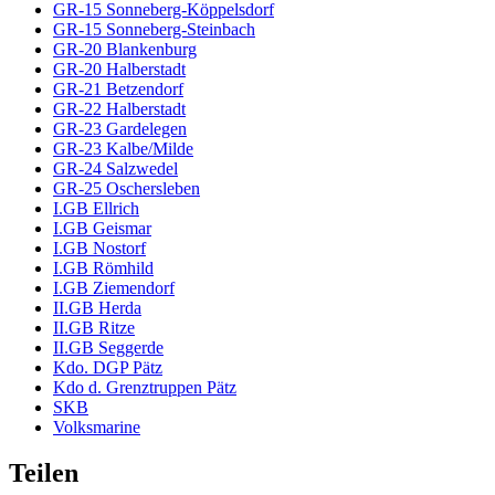
GR-15 Sonneberg-Köppelsdorf
GR-15 Sonneberg-Steinbach
GR-20 Blankenburg
GR-20 Halberstadt
GR-21 Betzendorf
GR-22 Halberstadt
GR-23 Gardelegen
GR-23 Kalbe/Milde
GR-24 Salzwedel
GR-25 Oschersleben
I.GB Ellrich
I.GB Geismar
I.GB Nostorf
I.GB Römhild
I.GB Ziemendorf
II.GB Herda
II.GB Ritze
II.GB Seggerde
Kdo. DGP Pätz
Kdo d. Grenztruppen Pätz
SKB
Volksmarine
Teilen