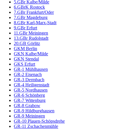
5.GBr Kalbe/Milde
6.GBrK Rostock
7.GBr Frankfurt/Oder
7.GBr Magdeburg
8.GBr Karl-Marx-Stadt
9.GBr Erfurt
11.GBr Meiningen
13.GBr Rudolstadt
20.GB Görlitz
GKM Berlin
GKN Kalbe/Milde
GKN Stendal
GKS Erfurt
GR-1 Mühlhausen
GR-2 Eisenach
GR-3 Dermbach
GR-4 Heiligenstadt
GR-5 Nordhausen
GR-6 Schönberg
GR-7 Wittenburg
GR-8 Grabow
GR-9 Hildburghausen
GR-9 Meiningen
GR-10 Plauen-Schöpsdrehe
GR-11 Zschachenmühle