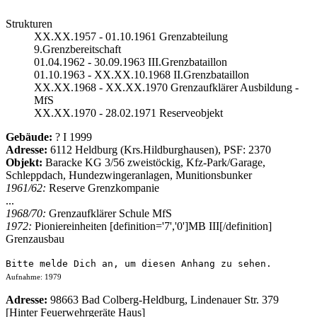
Strukturen
XX.XX.1957 - 01.10.1961 Grenzabteilung
9.Grenzbereitschaft
01.04.1962 - 30.09.1963 III.Grenzbataillon
01.10.1963 - XX.XX.10.1968 II.Grenzbataillon
XX.XX.1968 - XX.XX.1970 Grenzaufklärer Ausbildung -
MfS
XX.XX.1970 - 28.02.1971 Reserveobjekt
Gebäude:
? I 1999
Adresse:
6112 Heldburg (Krs.Hildburghausen), PSF: 2370
Objekt:
Baracke KG 3/56 zweistöckig, Kfz-Park/Garage,
Schleppdach, Hundezwingeranlagen, Munitionsbunker
1961/62:
Reserve Grenzkompanie
...
1968/70:
Grenzaufklärer Schule MfS
1972:
Pioniereinheiten [definition='7','0']MB III[/definition]
Grenzausbau
Bitte melde Dich an, um diesen Anhang zu sehen.
Aufnahme: 1979
Adresse:
98663 Bad Colberg-Heldburg, Lindenauer Str. 379
[Hinter Feuerwehrgeräte Haus]