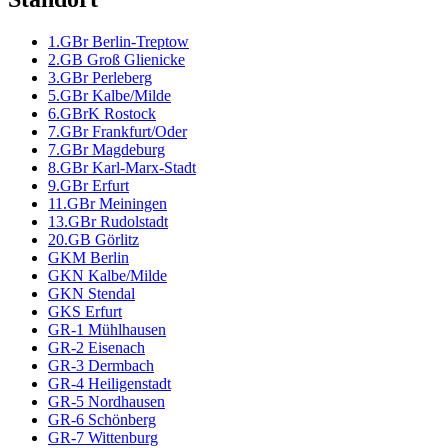
1.GBr Berlin-Treptow
2.GB Groß Glienicke
3.GBr Perleberg
5.GBr Kalbe/Milde
6.GBrK Rostock
7.GBr Frankfurt/Oder
7.GBr Magdeburg
8.GBr Karl-Marx-Stadt
9.GBr Erfurt
11.GBr Meiningen
13.GBr Rudolstadt
20.GB Görlitz
GKM Berlin
GKN Kalbe/Milde
GKN Stendal
GKS Erfurt
GR-1 Mühlhausen
GR-2 Eisenach
GR-3 Dermbach
GR-4 Heiligenstadt
GR-5 Nordhausen
GR-6 Schönberg
GR-7 Wittenburg