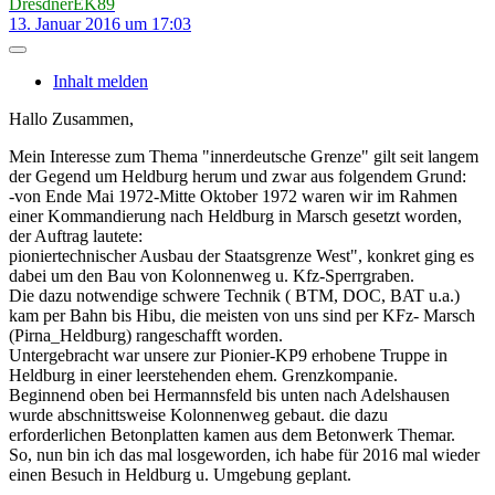
DresdnerEK89
13. Januar 2016 um 17:03
Inhalt melden
Hallo Zusammen,
Mein Interesse zum Thema "innerdeutsche Grenze" gilt seit langem
der Gegend um Heldburg herum und zwar aus folgendem Grund:
-von Ende Mai 1972-Mitte Oktober 1972 waren wir im Rahmen
einer Kommandierung nach Heldburg in Marsch gesetzt worden,
der Auftrag lautete:
pioniertechnischer Ausbau der Staatsgrenze West", konkret ging es
dabei um den Bau von Kolonnenweg u. Kfz-Sperrgraben.
Die dazu notwendige schwere Technik ( BTM, DOC, BAT u.a.)
kam per Bahn bis Hibu, die meisten von uns sind per KFz- Marsch
(Pirna_Heldburg) rangeschafft worden.
Untergebracht war unsere zur Pionier-KP9 erhobene Truppe in
Heldburg in einer leerstehenden ehem. Grenzkompanie.
Beginnend oben bei Hermannsfeld bis unten nach Adelshausen
wurde abschnittsweise Kolonnenweg gebaut. die dazu
erforderlichen Betonplatten kamen aus dem Betonwerk Themar.
So, nun bin ich das mal losgeworden, ich habe für 2016 mal wieder
einen Besuch in Heldburg u. Umgebung geplant.