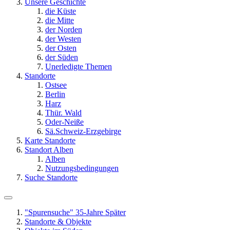
Unsere Geschichte
die Küste
die Mitte
der Norden
der Westen
der Osten
der Süden
Unerledigte Themen
Standorte
Ostsee
Berlin
Harz
Thür. Wald
Oder-Neiße
Sä.Schweiz-Erzgebirge
Karte Standorte
Standort Alben
Alben
Nutzungsbedingungen
Suche Standorte
"Spurensuche" 35-Jahre Später
Standorte & Objekte