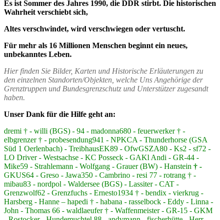
Es ist Sommer des Jahres 1990, die DDR stirbt. Die historischen
Wahrheit verschiebt sich,
Altes verschwindet, wird verschwiegen oder vertuscht.
Für mehr als 16 Millionen Menschen beginnt ein neues,
unbekanntes Leben.
Hier finden Sie Bilder, Karten und Historische Erläuterungen zu
den einzelnen Standorten/Objekten, welche Uns Angehörige der
Grenztruppen und Bundesgrenzschutz und Unterstützer zugesandt
haben.
Unser Dank für die Hilfe geht an:
dremi † - willi (BGS) - 94 - madonna680 - feuerwerker † -
elbgrenzer † - probesendung941 - NPKCA - Thunderhorse (GSA
Süd 1 Oerlenbach) - TreibhausEK89 - OfwGSZA80 - Ks2 - sf72 -
LO Driver - Westsachse - KC Posseck - GAKl Andi - GR-44 -
Mike59 - Strahlemann - Wolfgang - Grauer (BW) - Hanstein
† -
GKUS64 - Greso - Jawa350 - Cambrino - resi 77 - rotrang † -
mibau83 - nordpol - Waldersee (BGS) - Lassiter - CAT -
Grenzwolf62 - Grenzfuchs - Ernesto1934 † - bendix - vierkrug -
Harsberg - Hanne – hapedi † - habana - rasselbock - Eddy - Linna -
John - Thomas 66 - waldlaeufer † - Waffenmeister - GR-15 - GKM
- Rostocker - Hundemuchtel 88 - andymann - fischerhütte - Herr