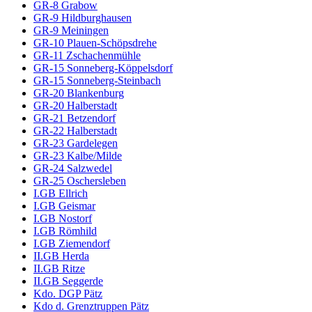
GR-8 Grabow
GR-9 Hildburghausen
GR-9 Meiningen
GR-10 Plauen-Schöpsdrehe
GR-11 Zschachenmühle
GR-15 Sonneberg-Köppelsdorf
GR-15 Sonneberg-Steinbach
GR-20 Blankenburg
GR-20 Halberstadt
GR-21 Betzendorf
GR-22 Halberstadt
GR-23 Gardelegen
GR-23 Kalbe/Milde
GR-24 Salzwedel
GR-25 Oschersleben
I.GB Ellrich
I.GB Geismar
I.GB Nostorf
I.GB Römhild
I.GB Ziemendorf
II.GB Herda
II.GB Ritze
II.GB Seggerde
Kdo. DGP Pätz
Kdo d. Grenztruppen Pätz