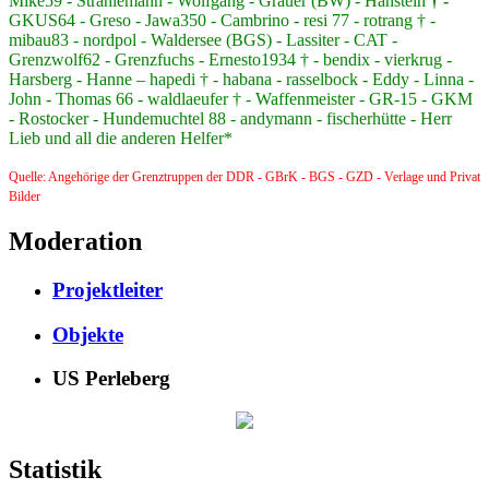
Mike59 - Strahlemann - Wolfgang - Grauer (BW) - Hanstein
† -
GKUS64 - Greso - Jawa350 - Cambrino - resi 77 - rotrang † -
mibau83 - nordpol - Waldersee (BGS) - Lassiter - CAT -
Grenzwolf62 - Grenzfuchs - Ernesto1934 † - bendix - vierkrug -
Harsberg - Hanne – hapedi † - habana - rasselbock - Eddy - Linna -
John - Thomas 66 - waldlaeufer † - Waffenmeister - GR-15 - GKM
- Rostocker - Hundemuchtel 88 - andymann - fischerhütte - Herr
Lieb und all die anderen Helfer*
Quelle: Angehörige der Grenztruppen der DDR - GBrK - BGS - GZD - Verlage und Privat
Bilder
Moderation
Projektleiter
Objekte
US Perleberg
Statistik