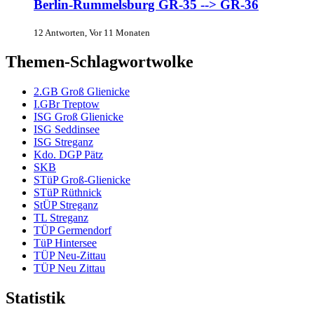
Berlin-Rummelsburg GR-35 --> GR-36
12 Antworten, Vor 11 Monaten
Themen-Schlagwortwolke
2.GB Groß Glienicke
I.GBr Treptow
ISG Groß Glienicke
ISG Seddinsee
ISG Streganz
Kdo. DGP Pätz
SKB
STüP Groß-Glienicke
STüP Rüthnick
StÜP Streganz
TL Streganz
TÜP Germendorf
TüP Hintersee
TÜP Neu-Zittau
TÜP Neu Zittau
Statistik