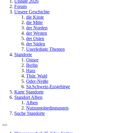
Update 2026
Forum
Unsere Geschichte
die Küste
die Mitte
der Norden
der Westen
der Osten
der Süden
Unerledigte Themen
Standorte
Ostsee
Berlin
Harz
Thür. Wald
Oder-Neiße
Sä.Schweiz-Erzgebirge
Karte Standorte
Standort Alben
Alben
Nutzungsbedingungen
Suche Standorte