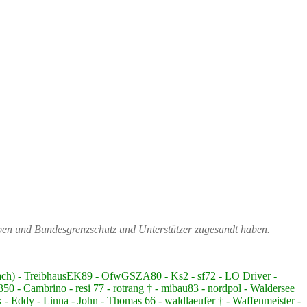
ppen und Bundesgrenzschutz und Unterstützer zugesandt haben.
bach) - TreibhausEK89 - OfwGSZA80 - Ks2 - sf72 - LO Driver -
 - Cambrino - resi 77 - rotrang † - mibau83 - nordpol - Waldersee
 - Eddy - Linna - John - Thomas 66 - waldlaeufer † - Waffenmeister -