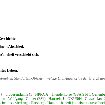
Geschichte
einem Abschied.
Wahrheit verschiebt sich,
ntes Leben.
n einzelnen Standorten/Objekten, welche Uns Angehörige der Grenztru
nzer † - probesendung941 - NPKCA - Thunderhorse (GSA Süd 1 Oerlen
ann - Wolfgang - Grauer (BW) - Hanstein
† -
GKUS64 - Greso - Jawa350
 bendix - vierkrug - Harsberg - Hanne – hapedi † - habana - rasselbock