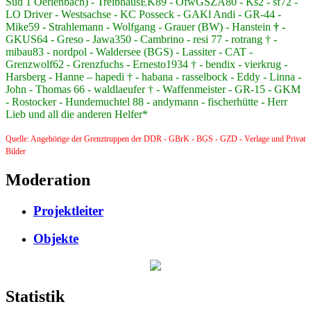
Süd 1 Oerlenbach) - TreibhausEK89 - OfwGSZA80 - Ks2 - sf72 -
LO Driver - Westsachse - KC Posseck - GAKl Andi - GR-44 -
Mike59 - Strahlemann - Wolfgang - Grauer (BW) - Hanstein
† -
GKUS64 - Greso - Jawa350 - Cambrino - resi 77 - rotrang † -
mibau83 - nordpol - Waldersee (BGS) - Lassiter - CAT -
Grenzwolf62 - Grenzfuchs - Ernesto1934 † - bendix - vierkrug -
Harsberg - Hanne – hapedi † - habana - rasselbock - Eddy - Linna -
John - Thomas 66 - waldlaeufer † - Waffenmeister - GR-15 - GKM
- Rostocker - Hundemuchtel 88 - andymann - fischerhütte - Herr
Lieb und all die anderen Helfer*
Quelle: Angehörige der Grenztruppen der DDR - GBrK - BGS - GZD - Verlage und Privat
Bilder
Moderation
Projektleiter
Objekte
Statistik