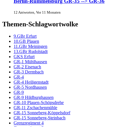
Berlin-Rummelsburg GR-35 --> GR-36
12 Antworten, Vor 11 Monaten
Themen-Schlagwortwolke
9.GBr Erfurt
10.GB Plauen
11.GBr Meiningen
13.GBr Rudolstadt
GKS Erfurt
GR-1 Mühlhausen
GR-2 Eisenach
GR-3 Dermbach
GR-4
GR-4 Heiligenstadt
GR-5 Nordhausen
GR-9
GR-9 Hildburghausen
GR-10 Plauen-Schöpsdrehe
GR-11 Zschachenmühle
GR-15 Sonneberg-Köppelsdorf
GR-15 Sonneberg-Steinbach
Grenzregiment 4