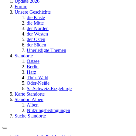
Update 2026
Forum
Unsere Geschichte
die Küste
die Mitte
der Norden
der Westen
der Osten
der Süden
Unerledigte Themen
Standorte
Ostsee
Berlin
Harz
Thür. Wald
Oder-Neiße
Sä.Schweiz-Erzgebirge
Karte Standorte
Standort Alben
Alben
Nutzungsbedingungen
Suche Standorte