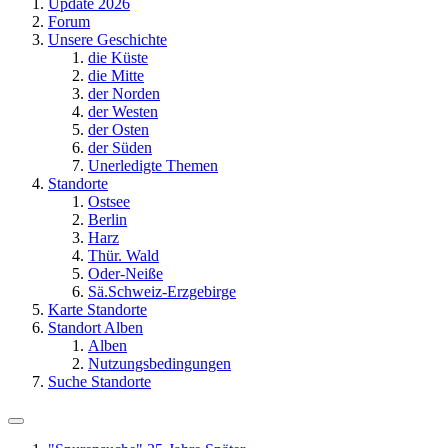
Update 2026
Forum
Unsere Geschichte
die Küste
die Mitte
der Norden
der Westen
der Osten
der Süden
Unerledigte Themen
Standorte
Ostsee
Berlin
Harz
Thür. Wald
Oder-Neiße
Sä.Schweiz-Erzgebirge
Karte Standorte
Standort Alben
Alben
Nutzungsbedingungen
Suche Standorte