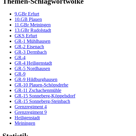
Themen-Schlagwortwolke
9.GBr Erfurt
10.GB Plauen
11.GBr Meiningen
13.GBr Rudolstadt
GKS Erfurt
GR-1 Mühlhausen
GR-2 Eisenach
GR-3 Dermbach
GR-4
GR-4 Heiligenstadt
GR-5 Nordhausen
GR-9
GR-9 Hildburghausen
GR-10 Plauen-Schöpsdrehe
GR-11 Zschachenmühle
GR-15 Sonneberg-Köppelsdorf
GR-15 Sonneberg-Steinbach
Grenzregiment 4
Grenzregiment 9
Heiligenstadt
Meiningen