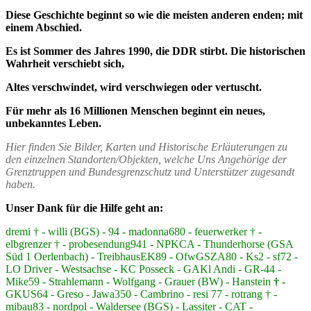
Diese Geschichte beginnt so wie die meisten anderen enden; mit
einem Abschied.
Es ist Sommer des Jahres 1990, die DDR stirbt. Die historischen
Wahrheit verschiebt sich,
Altes verschwindet, wird verschwiegen oder vertuscht.
Für mehr als 16 Millionen Menschen beginnt ein neues,
unbekanntes Leben.
Hier finden Sie Bilder, Karten und Historische Erläuterungen zu
den einzelnen Standorten/Objekten, welche Uns Angehörige der
Grenztruppen und Bundesgrenzschutz und Unterstützer zugesandt
haben.
Unser Dank für die Hilfe geht an:
dremi † - willi (BGS) - 94 - madonna680 - feuerwerker † -
elbgrenzer † - probesendung941 - NPKCA - Thunderhorse (GSA
Süd 1 Oerlenbach) - TreibhausEK89 - OfwGSZA80 - Ks2 - sf72 -
LO Driver - Westsachse - KC Posseck - GAKl Andi - GR-44 -
Mike59 - Strahlemann - Wolfgang - Grauer (BW) - Hanstein
† -
GKUS64 - Greso - Jawa350 - Cambrino - resi 77 - rotrang † -
mibau83 - nordpol - Waldersee (BGS) - Lassiter - CAT -