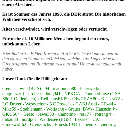
einem Abschied.
Es ist Sommer des Jahres 1990, die DDR stirbt. Die historischen
Wahrheit verschiebt sich,
Altes verschwindet, wird verschwiegen oder vertuscht.
Für mehr als 16 Millionen Menschen beginnt ein neues,
unbekanntes Leben.
Hier finden Sie Bilder, Karten und Historische Erläuterungen zu
den einzelnen Standorten/Objekten, welche Uns Angehörige der
Grenztruppen und Bundesgrenzschutz und Unterstützer zugesandt
haben.
Unser Dank für die Hilfe geht an:
dremi † - willi (BGS) - 94 - madonna680 - feuerwerker † -
elbgrenzer † - probesendung941 - NPKCA - Thunderhorse (GSA
Süd 1 Oerlenbach) - TreibhausEK89 - OfwGSZA80 - Ks2 - sf72 -
LO Driver - Westsachse - KC Posseck - GAKl Andi - GR-44 -
Mike59 - Strahlemann - Wolfgang - Grauer (BW) - Hanstein
† -
GKUS64 - Greso - Jawa350 - Cambrino - resi 77 - rotrang † -
mibau83 - nordpol - Waldersee (BGS) - Lassiter - CAT -
Grenzwolf62 - Grenzfuchs - Ernesto1934 † - bendix - vierkrug -