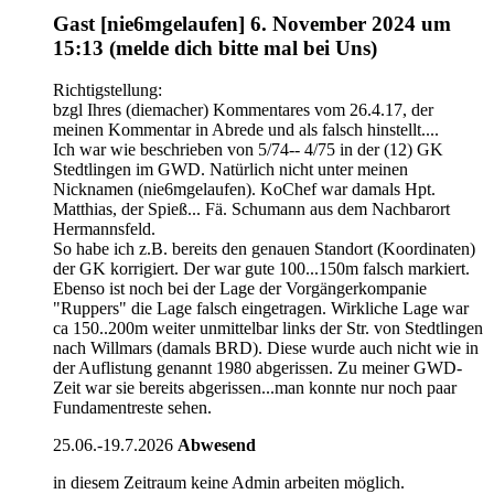
Gast [nie6mgelaufen] 6. November 2024 um
15:13 (melde dich bitte mal bei Uns)
Richtigstellung:
bzgl Ihres (diemacher) Kommentares vom 26.4.17, der
meinen Kommentar in Abrede und als falsch hinstellt....
Ich war wie beschrieben von 5/74-- 4/75 in der (12) GK
Stedtlingen im GWD. Natürlich nicht unter meinen
Nicknamen (nie6mgelaufen). KoChef war damals Hpt.
Matthias, der Spieß... Fä. Schumann aus dem Nachbarort
Hermannsfeld.
So habe ich z.B. bereits den genauen Standort (Koordinaten)
der GK korrigiert. Der war gute 100...150m falsch markiert.
Ebenso ist noch bei der Lage der Vorgängerkompanie
"Ruppers" die Lage falsch eingetragen. Wirkliche Lage war
ca 150..200m weiter unmittelbar links der Str. von Stedtlingen
nach Willmars (damals BRD). Diese wurde auch nicht wie in
der Auflistung genannt 1980 abgerissen. Zu meiner GWD-
Zeit war sie bereits abgerissen...man konnte nur noch paar
Fundamentreste sehen.
25.06.-19.7.2026
Abwesend
in diesem Zeitraum keine Admin arbeiten möglich.