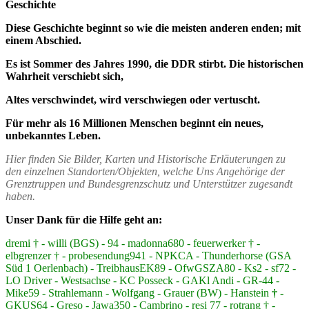
Geschichte
Diese Geschichte beginnt so wie die meisten anderen enden; mit
einem Abschied.
Es ist Sommer des Jahres 1990, die DDR stirbt. Die historischen
Wahrheit verschiebt sich,
Altes verschwindet, wird verschwiegen oder vertuscht.
Für mehr als 16 Millionen Menschen beginnt ein neues,
unbekanntes Leben.
Hier finden Sie Bilder, Karten und Historische Erläuterungen zu
den einzelnen Standorten/Objekten, welche Uns Angehörige der
Grenztruppen und Bundesgrenzschutz und Unterstützer zugesandt
haben.
Unser Dank für die Hilfe geht an:
dremi † - willi (BGS) - 94 - madonna680 - feuerwerker † -
elbgrenzer † - probesendung941 - NPKCA - Thunderhorse (GSA
Süd 1 Oerlenbach) - TreibhausEK89 - OfwGSZA80 - Ks2 - sf72 -
LO Driver - Westsachse - KC Posseck - GAKl Andi - GR-44 -
Mike59 - Strahlemann - Wolfgang - Grauer (BW) - Hanstein
† -
GKUS64 - Greso - Jawa350 - Cambrino - resi 77 - rotrang † -