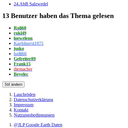
24.AbB Salzwedel
13 Benutzer haben das Thema gelesen
Roli60
rokl49
loeweleon
Karlshorst1975
jsoko
holli66
Gefreiter89
Frank15
diemacher
Beyelec
Stil ändern
Lauchröden
Datenschutzerklärung
Impressum
Kontakt
Nutzungsbedingungen
@JLP Google Earth Daten