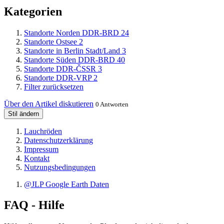
Kategorien
Standorte Norden DDR-BRD
24
Standorte Ostsee
2
Standorte in Berlin Stadt/Land
3
Standorte Süden DDR-BRD
40
Standorte DDR-ČSSR
3
Standorte DDR-VRP
2
Filter zurücksetzen
Über den Artikel diskutieren
0 Antworten
Stil ändern
Lauchröden
Datenschutzerklärung
Impressum
Kontakt
Nutzungsbedingungen
@JLP Google Earth Daten
FAQ - Hilfe