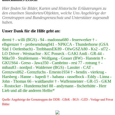
Hier finden Sie Bilder, Karten und Historische Erläuterungen zu
den einzelnen Standorten/Objekten, welche Uns Angehörige der
Grenztruppen und Bundesgrenzschutz und Unterstützer zugesandt
haben.
Unser Dank für die Hilfe geht an:
dremi † - willi (BGS) - 94 - madonna680 - feuerwerker † -
elbgrenzer † - probesendung941 - NPKCA - Thunderhorse (GSA
Süd 1 Oerlenbach) - TreibhausEK89 - OfwGSZA80 - Ks2 - sf72 -
LO Driver - Westsachse - KC Posseck - GAKl Andi - GR-44 -
Mike59 - Strahlemann - Wolfgang - Grauer (BW) - Hanstein
† -
GKUS64 - Greso - Jawa350 - Cambrino - resi 77 - rotrang † -
mibau83 - nordpol - Waldersee (BGS) - Lassiter - CAT -
Grenzwolf62 - Grenzfuchs - Ernesto1934 † - bendix - vierkrug -
Harsberg - Hanne – hapedi † - habana - rasselbock - Eddy - Linna -
John - Thomas 66 - waldlaeufer † - Waffenmeister - GR-15 - GKM
- Rostocker - Hundemuchtel 88 - andymann - fischerhütte - Herr
Lieb und all die anderen Helfer*
Quelle: Angehörige der Grenztruppen der DDR - GBrK - BGS - GZD - Verlage und Privat
Bilder