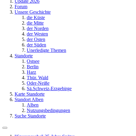
Update 2026
Forum
Unsere Geschichte
die Küste
die Mitte
der Norden
der Westen
der Osten
der Süden
Unerledigte Themen
Standorte
Ostsee
Berlin
Harz
Thür. Wald
Oder-Neiße
Sä.Schweiz-Erzgebirge
Karte Standorte
Standort Alben
Alben
Nutzungsbedingungen
Suche Standorte