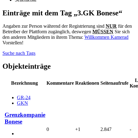
Einträge mit dem Tag „3.GK Bonese“
Angaben zur Person während der Registrierung sind
NUR
für den
Betreiber der Plattform zugänglich, deswegen
MÜSSEN
Sie sich
den anderen Mitgliedern in ihrem Thema:
Willkommen Kamerad
Vorstellen!
Suche nach Tags
Objekteinträge
L
Bezeichnung
Kommentare
Reaktionen
Seitenaufrufe
Ko
GR-24
GKN
Grenzkompanie
Bonese
0
+1
2.847
-