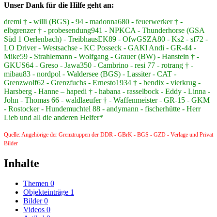
Unser Dank für die Hilfe geht an:
dremi † - willi (BGS) - 94 - madonna680 - feuerwerker † -
elbgrenzer † - probesendung941 - NPKCA - Thunderhorse (GSA
Süd 1 Oerlenbach) - TreibhausEK89 - OfwGSZA80 - Ks2 - sf72 -
LO Driver - Westsachse - KC Posseck - GAKl Andi - GR-44 -
Mike59 - Strahlemann - Wolfgang - Grauer (BW) - Hanstein
† -
GKUS64 - Greso - Jawa350 - Cambrino - resi 77 - rotrang † -
mibau83 - nordpol - Waldersee (BGS) - Lassiter - CAT -
Grenzwolf62 - Grenzfuchs - Ernesto1934 † - bendix - vierkrug -
Harsberg - Hanne – hapedi † - habana - rasselbock - Eddy - Linna -
John - Thomas 66 - waldlaeufer † - Waffenmeister - GR-15 - GKM
- Rostocker - Hundemuchtel 88 - andymann - fischerhütte - Herr
Lieb und all die anderen Helfer*
Quelle: Angehörige der Grenztruppen der DDR - GBrK - BGS - GZD - Verlage und Privat
Bilder
Inhalte
Themen
0
Objekteinträge
1
Bilder
0
Videos
0