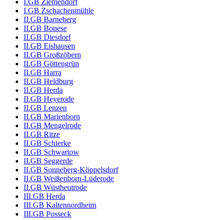
I.GB Ziemendorf
I.GB Zschachenmühle
II.GB Barneberg
II.GB Bonese
II.GB Diesdorf
II.GB Eishausen
II.GB Großzöbern
II.GB Göttengrün
II.GB Harra
II.GB Heldburg
II.GB Herda
II.GB Heyerode
II.GB Lenzen
II.GB Marienborn
II.GB Mengelrode
II.GB Ritze
II.GB Schierke
II.GB Schwartow
II.GB Seggerde
II.GB Sonneberg-Köppelsdorf
II.GB Weißenborn-Lüderode
II.GB Wüstheutrode
III.GB Herda
III.GB Kaltennordheim
III.GB Posseck