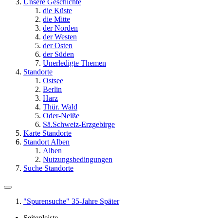
Unsere Geschichte
die Küste
die Mitte
der Norden
der Westen
der Osten
der Süden
Unerledigte Themen
Standorte
Ostsee
Berlin
Harz
Thür. Wald
Oder-Neiße
Sä.Schweiz-Erzgebirge
Karte Standorte
Standort Alben
Alben
Nutzungsbedingungen
Suche Standorte
"Spurensuche" 35-Jahre Später
Seitenleiste