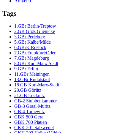
Artikel
0
Tags
1.GBr Berlin-Treptow
2.GB Groß Glienicke
3.GBr Perleberg
5.GBr Kalbe/Milde
6.GBrK Rostock
7.GBr Frankfurt/Oder
7.GBr Magdeburg
8.GBr Karl-Marx-Stadt
9.GBr Erfurt
11.GBr Meiningen
13.GBr Rudolstadt
18.GB Karl-Marx-Stadt
20.GB Görlitz
21.GB Löcknitz
GB-2 Stubbenkammer
GB-3 Graal-Müritz
GB-4 Tarnewitz
GBK 500 Gera
GBK 700 Plauen
GKK 201 Salzwedel
GKK 202 Kalbe (Milde)