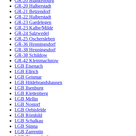
GR-20 Blankenburg
GR-20 Halberstadt
GR-21 Betzendorf
GR-22 Halberstadt
GR-23 Gardelegen
GR-23 Kalbe/Milde
GR-24 Salzwedel
GR-25 Oschersleben
GR-36 Henningsdorf
GR-38 Henningsdorf
GR-38 Schildow
GR-42 Kleinmachnow
I.GB Eisenach
I.GB Ellrich
I.GB Geismar
I.GB Hildebrandshausen
I.GB Ilsenburg
I.GB Klettenberg
I.GB Mellin
I.GB Nostorf
I.GB Oebisfelde
I.GB Römhild
I.GB Schalkau
I.GB Sünna
I.GB Zarrentin