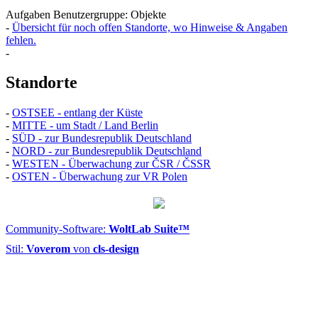
Aufgaben Benutzergruppe: Objekte
-
Übersicht für noch offen Standorte, wo Hinweise & Angaben
fehlen.
-
Standorte
-
OSTSEE - entlang der Küste
-
MITTE - um Stadt / Land Berlin
-
SÜD - zur Bundesrepublik Deutschland
-
NORD - zur Bundesrepublik Deutschland
-
WESTEN - Überwachung zur ČSR / ČSSR
-
OSTEN - Überwachung zur VR Polen
Community-Software:
WoltLab Suite™
Stil:
Voverom
von
cls-design