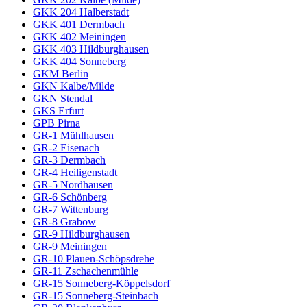
GKK 204 Halberstadt
GKK 401 Dermbach
GKK 402 Meiningen
GKK 403 Hildburghausen
GKK 404 Sonneberg
GKM Berlin
GKN Kalbe/Milde
GKN Stendal
GKS Erfurt
GPB Pirna
GR-1 Mühlhausen
GR-2 Eisenach
GR-3 Dermbach
GR-4 Heiligenstadt
GR-5 Nordhausen
GR-6 Schönberg
GR-7 Wittenburg
GR-8 Grabow
GR-9 Hildburghausen
GR-9 Meiningen
GR-10 Plauen-Schöpsdrehe
GR-11 Zschachenmühle
GR-15 Sonneberg-Köppelsdorf
GR-15 Sonneberg-Steinbach