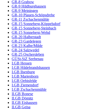
GR-8 Grabow
GR-9 Hildburghausen
GR-9 Meiningen
GR-10 Plauen-Schöpsdrehe
GR-11 Zschachenmühle
GR-15 Sonneberg-Köppelsdorf
GR-15 Sonneberg-Steinbach
GR-15 Sonneberg-Wehd
GR-20 Halberstadt
GR-23 Gardelegen
GR-23 Kalbe/Milde
GR-24 Salzwedel
GR-25 Oschersleben
GÜSt-SiZ Seebenau
I.GB Hessen
I.GB Hildebrandshausen
I.GB Ilsenburg
I.GB Marienborn
I.GB Oebisfelde
I.GB Ziemendorf
I.GB Zschachenmühle
II.GB Bonese
II.GB Dömitz
II.GB Eishausen
II.GB Geisa