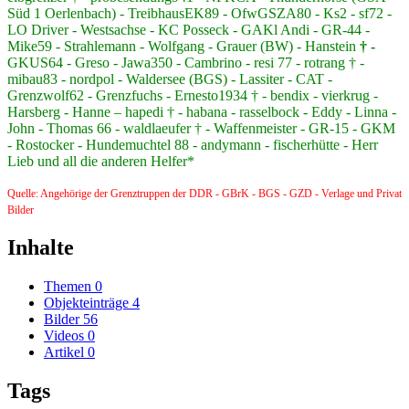
Süd 1 Oerlenbach) - TreibhausEK89 - OfwGSZA80 - Ks2 - sf72 -
LO Driver - Westsachse - KC Posseck - GAKl Andi - GR-44 -
Mike59 - Strahlemann - Wolfgang - Grauer (BW) - Hanstein
† -
GKUS64 - Greso - Jawa350 - Cambrino - resi 77 - rotrang † -
mibau83 - nordpol - Waldersee (BGS) - Lassiter - CAT -
Grenzwolf62 - Grenzfuchs - Ernesto1934 † - bendix - vierkrug -
Harsberg - Hanne – hapedi † - habana - rasselbock - Eddy - Linna -
John - Thomas 66 - waldlaeufer † - Waffenmeister - GR-15 - GKM
- Rostocker - Hundemuchtel 88 - andymann - fischerhütte - Herr
Lieb und all die anderen Helfer*
Quelle: Angehörige der Grenztruppen der DDR - GBrK - BGS - GZD - Verlage und Privat
Bilder
Inhalte
Themen
0
Objekteinträge
4
Bilder
56
Videos
0
Artikel
0
Tags