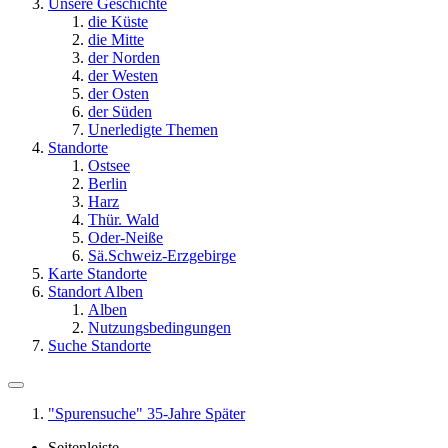
Unsere Geschichte
die Küste
die Mitte
der Norden
der Westen
der Osten
der Süden
Unerledigte Themen
Standorte
Ostsee
Berlin
Harz
Thür. Wald
Oder-Neiße
Sä.Schweiz-Erzgebirge
Karte Standorte
Standort Alben
Alben
Nutzungsbedingungen
Suche Standorte
"Spurensuche" 35-Jahre Später
Seitenleiste