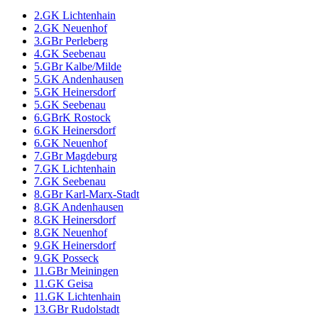
2.GK Lichtenhain
2.GK Neuenhof
3.GBr Perleberg
4.GK Seebenau
5.GBr Kalbe/Milde
5.GK Andenhausen
5.GK Heinersdorf
5.GK Seebenau
6.GBrK Rostock
6.GK Heinersdorf
6.GK Neuenhof
7.GBr Magdeburg
7.GK Lichtenhain
7.GK Seebenau
8.GBr Karl-Marx-Stadt
8.GK Andenhausen
8.GK Heinersdorf
8.GK Neuenhof
9.GK Heinersdorf
9.GK Posseck
11.GBr Meiningen
11.GK Geisa
11.GK Lichtenhain
13.GBr Rudolstadt