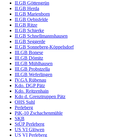
II.GB Göttengrün
II.GB Herda
II.GB Marienborn
II.GB Oebisfelde
II.GB Ritze
II.GB Schierke
II.GB Schnellmannshausen
II.GB Seggerde
II.GB Sonneberg-Köppelsdorf
III.GB Bonese
III.GB Dömitz
III.GB Mühlhausen
III.GB Probstzella
III.GB Weferlingen
IV.GA Rübenau
Kdo. DGP Pätz
Kdo. Reitzenhain
Kdo d. Grenztruppen Pätz
OHS Suhl
Perleberg
PiK-10 Zschachenmühle
SKB
StÜP Perleberg
US VI Glöwen
US VI Perleberg