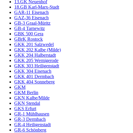
13.GK Neuenhof
18.GB Karl-Marx-Stadt
GAR-11 Eisenach
GAZ-36 Eisenach
GB-3 Graal-Müritz
GB-4 Tarnewitz
GBK 500 Gera
GBrK Rostock
GKK 201 Salzwedel
GKK 202 Kalbe (Milde)
GKK 204 Halberstadt
GKK 205 Wernigerode
GKK 303 Heiligenstadt
GKK 304 Eisenach
GKK 401 Dermbach
GKK 404 Sonneberg
GKM
GKM Berlin
GKN Kalbe/Milde
GKN Stendal
GKS Erfurt
GR-1 Mühlhausen
GR-3 Dermbach
GR-4 Heiligenstadt
GR-6 Schönberg