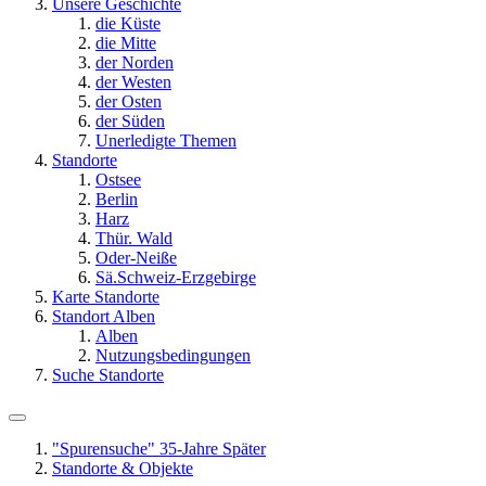
Unsere Geschichte
die Küste
die Mitte
der Norden
der Westen
der Osten
der Süden
Unerledigte Themen
Standorte
Ostsee
Berlin
Harz
Thür. Wald
Oder-Neiße
Sä.Schweiz-Erzgebirge
Karte Standorte
Standort Alben
Alben
Nutzungsbedingungen
Suche Standorte
"Spurensuche" 35-Jahre Später
Standorte & Objekte