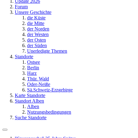
Update 2026
Forum
Unsere Geschichte
die Küste
die Mitte
der Norden
der Westen
der Osten
der Süden
Unerledigte Themen
Standorte
Ostsee
Berlin
Harz
Thür. Wald
Oder-Neiße
Sä.Schweiz-Erzgebirge
Karte Standorte
Standort Alben
Alben
Nutzungsbedingungen
Suche Standorte