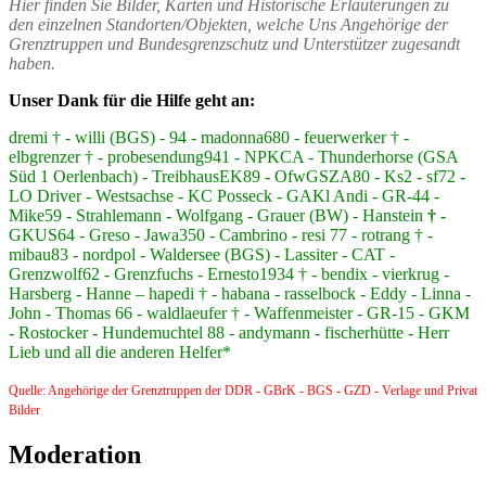
Hier finden Sie Bilder, Karten und Historische Erläuterungen zu
den einzelnen Standorten/Objekten, welche Uns Angehörige der
Grenztruppen und Bundesgrenzschutz und Unterstützer zugesandt
haben.
Unser Dank für die Hilfe geht an:
dremi † - willi (BGS) - 94 - madonna680 - feuerwerker † -
elbgrenzer † - probesendung941 - NPKCA - Thunderhorse (GSA
Süd 1 Oerlenbach) - TreibhausEK89 - OfwGSZA80 - Ks2 - sf72 -
LO Driver - Westsachse - KC Posseck - GAKl Andi - GR-44 -
Mike59 - Strahlemann - Wolfgang - Grauer (BW) - Hanstein
† -
GKUS64 - Greso - Jawa350 - Cambrino - resi 77 - rotrang † -
mibau83 - nordpol - Waldersee (BGS) - Lassiter - CAT -
Grenzwolf62 - Grenzfuchs - Ernesto1934 † - bendix - vierkrug -
Harsberg - Hanne – hapedi † - habana - rasselbock - Eddy - Linna -
John - Thomas 66 - waldlaeufer † - Waffenmeister - GR-15 - GKM
- Rostocker - Hundemuchtel 88 - andymann - fischerhütte - Herr
Lieb und all die anderen Helfer*
Quelle: Angehörige der Grenztruppen der DDR - GBrK - BGS - GZD - Verlage und Privat
Bilder
Moderation