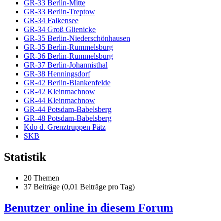
GR-33 Berlin-Mitte
GR-33 Berlin-Treptow
GR-34 Falkensee
GR-34 Groß Glienicke
GR-35 Berlin-Niederschönhausen
GR-35 Berlin-Rummelsburg
GR-36 Berlin-Rummelsburg
GR-37 Berlin-Johannisthal
GR-38 Henningsdorf
GR-42 Berlin-Blankenfelde
GR-42 Kleinmachnow
GR-44 Kleinmachnow
GR-44 Potsdam-Babelsberg
GR-48 Potsdam-Babelsberg
Kdo d. Grenztruppen Pätz
SKB
Statistik
20 Themen
37 Beiträge (0,01 Beiträge pro Tag)
Benutzer online in diesem Forum