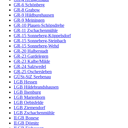
GR-6 Schönberg
GR-8 Grabow
GR-9 Hildburghausen
GR-9 Meiningen
GR-10 Plauen-Schöpsdrehe
GR-11 Zschachenmühle
GR-15 Sonneberg-Köppelsdorf
GR-15 Sonneberg-Steinbach
GR-15 Sonneberg-Wehd
GR-20 Halberstadt
GR-23 Gardelegen
GR-23 Kalbe/Milde
GR-24 Salzwedel
GR-25 Oschersleben
GÜSt-SiZ Seebenau
I.GB Hessen
I.GB Hildebrandshausen
I.GB Ilsenburg
I.GB Marienborn
I.GB Oebisfelde
I.GB Ziemendorf
I.GB Zschachenmühle
II.GB Bonese
II.GB Dömitz