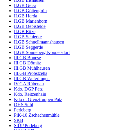
II.GB Eishausen
II.GB Geisa
II.GB Göttengrün
II.GB Herda
II.GB Marienborn
II.GB Oebisfelde
II.GB Ritze
II.GB Schierke
II.GB Schnellmannshausen
II.GB Seggerde
II.GB Sonneberg-Köppelsdorf
III.GB Bonese
III.GB Dömitz
III.GB Mühlhausen
III.GB Probstzella
III.GB Weferlingen
IV.GA Rübenau
Kdo. DGP Pätz
Kdo. Reitzenhain
Kdo d. Grenztruppen Pätz
OHS Suhl
Perleberg
PiK-10 Zschachenmühle
SKB
StÜP Perleberg