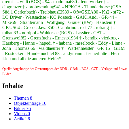
dremi † - willi (BGS) - 94 - madonna680 - feuerwerker † -
elbgrenzer † - probesendung941 - NPKCA - Thunderhorse (GSA
Süd 1 Oerlenbach) - TreibhausEK89 - OfwGSZA80 - Ks2 - sf72 -
LO Driver - Westsachse - KC Posseck - GAKl Andi - GR-44 -
Mike59 - Strahlemann - Wolfgang - Grauer (BW) - Hanstein
† -
GKUS64 - Greso - Jawa350 - Cambrino - resi 77 - rotrang † -
mibau83 - nordpol - Waldersee (BGS) - Lassiter - CAT -
Grenzwolf62 - Grenzfuchs - Ernesto1934 † - bendix - vierkrug -
Harsberg - Hanne – hapedi † - habana - rasselbock - Eddy - Linna -
John - Thomas 66 - waldlaeufer † - Waffenmeister - GR-15 - GKM
- Rostocker - Hundemuchtel 88 - andymann - fischerhütte - Herr
Lieb und all die anderen Helfer*
Quelle: Angehörige der Grenztruppen der DDR - GBrK - BGS - GZD - Verlage und Privat
Bilder
Inhalte
Themen
8
Objekteinträge
16
Bilder
76
Videos
0
Artikel
6