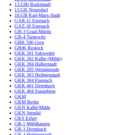
13.GBr Rudolstadt
13.GK Neuenhof
18.GB Karl-Marx-Stadt
GAR-11 Eisenach
GAZ-36 Eisenach
GB-3 Graal-Müritz
GB-4 Tarnewitz
GBK 500 Gera
GBrK Rostock
GKK 201 Salzwedel
GKK 202 Kalbe (Milde)
GKK 204 Halberstadt
GKK 205 Wernigerode
GKK 303 Heiligenstadt
GKK 304 Eisenach
GKK 401 Dermbach
GKK 404 Sonneberg
GKM
GKM Berlin
GKN Kalbe/Milde
GKN Stendal
GKS Erfurt
GR-1 Mühlhausen
GR-3 Dermbach
GR-4 Heiligenstadt