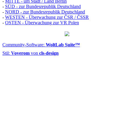
-
MITTE - um Stadt / Land Berlin
-
SÜD - zur Bundesrepublik Deutschland
-
NORD - zur Bundesrepublik Deutschland
-
WESTEN - Überwachung zur ČSR / ČSSR
-
OSTEN - Überwachung zur VR Polen
Community-Software:
WoltLab Suite™
Stil:
Voverom
von
cls-design