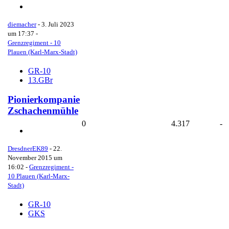
diemacher
-
3. Juli 2023
um 17:37
-
Grenzregiment - 10
Plauen (Karl-Marx-Stadt)
GR-10
13.GBr
Pionierkompanie
Zschachenmühle
0
4.317
-
DresdnerEK89
-
22.
November 2015 um
16:02
-
Grenzregiment -
10 Plauen (Karl-Marx-
Stadt)
GR-10
GKS