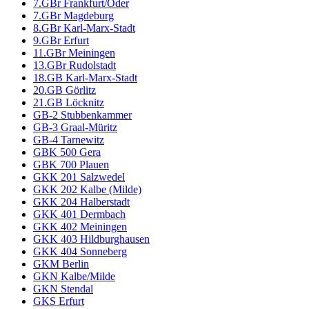
7.GBr Frankfurt/Oder
7.GBr Magdeburg
8.GBr Karl-Marx-Stadt
9.GBr Erfurt
11.GBr Meiningen
13.GBr Rudolstadt
18.GB Karl-Marx-Stadt
20.GB Görlitz
21.GB Löcknitz
GB-2 Stubbenkammer
GB-3 Graal-Müritz
GB-4 Tarnewitz
GBK 500 Gera
GBK 700 Plauen
GKK 201 Salzwedel
GKK 202 Kalbe (Milde)
GKK 204 Halberstadt
GKK 401 Dermbach
GKK 402 Meiningen
GKK 403 Hildburghausen
GKK 404 Sonneberg
GKM Berlin
GKN Kalbe/Milde
GKN Stendal
GKS Erfurt