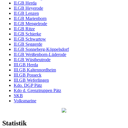
II.GB Herda
II.GB Heyerode
II.GB Lenzen
II.GB Marienborn
II.GB Mengelrode
II.GB Ritze
II.GB Schierke
II.GB Schwartow
II.GB Seggerde
II.GB Sonneberg-Köppelsdorf
II.GB Weißenborn-Lüderode
II.GB Wüstheutrode
III.GB Herda
III.GB Kaltennordheim
III.GB Posseck
III.GB Weferlingen
Kdo. DGP Pätz
Kdo d. Grenztruppen Pätz
SKB
Volksmarine
Statistik