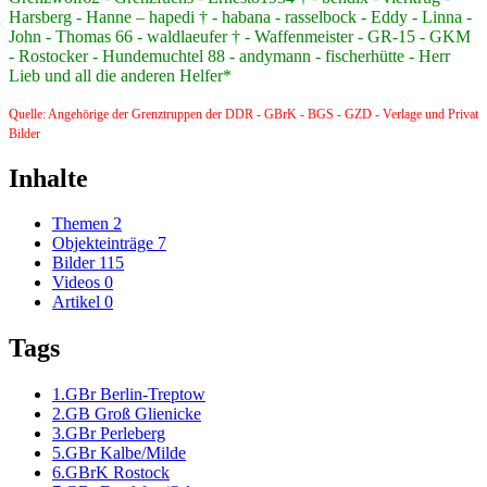
Harsberg - Hanne – hapedi † - habana - rasselbock - Eddy - Linna -
John - Thomas 66 - waldlaeufer † - Waffenmeister - GR-15 - GKM
- Rostocker - Hundemuchtel 88 - andymann - fischerhütte - Herr
Lieb und all die anderen Helfer*
Quelle: Angehörige der Grenztruppen der DDR - GBrK - BGS - GZD - Verlage und Privat
Bilder
Inhalte
Themen
2
Objekteinträge
7
Bilder
115
Videos
0
Artikel
0
Tags
1.GBr Berlin-Treptow
2.GB Groß Glienicke
3.GBr Perleberg
5.GBr Kalbe/Milde
6.GBrK Rostock