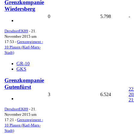
Grenzkompanie
Wiedersberg
0
5.798
-
DresdnerEK89
-
21.
November 2015 um
17:53
-
Grenzregiment -
10 Plauen (Karl-Marx-
Stadt)
GR-10
GKS
Grenzkompanie
Gutenfürst
22
3
6.524
20
21
DresdnerEK89
-
21.
November 2015 um
17:21
-
Grenzregiment -
10 Plauen (Karl-Marx-
Stadt)