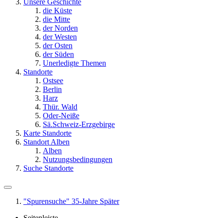
Unsere Geschichte
die Küste
die Mitte
der Norden
der Westen
der Osten
der Süden
Unerledigte Themen
Standorte
Ostsee
Berlin
Harz
Thür. Wald
Oder-Neiße
Sä.Schweiz-Erzgebirge
Karte Standorte
Standort Alben
Alben
Nutzungsbedingungen
Suche Standorte
"Spurensuche" 35-Jahre Später
Seitenleiste