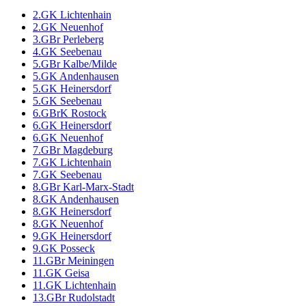
2.GK Lichtenhain
2.GK Neuenhof
3.GBr Perleberg
4.GK Seebenau
5.GBr Kalbe/Milde
5.GK Andenhausen
5.GK Heinersdorf
5.GK Seebenau
6.GBrK Rostock
6.GK Heinersdorf
6.GK Neuenhof
7.GBr Magdeburg
7.GK Lichtenhain
7.GK Seebenau
8.GBr Karl-Marx-Stadt
8.GK Andenhausen
8.GK Heinersdorf
8.GK Neuenhof
9.GK Heinersdorf
9.GK Posseck
11.GBr Meiningen
11.GK Geisa
11.GK Lichtenhain
13.GBr Rudolstadt