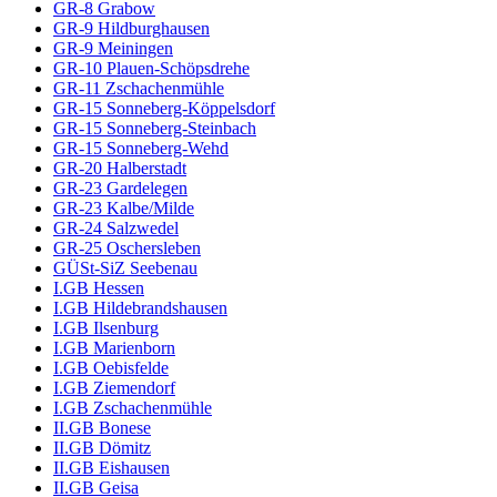
GR-8 Grabow
GR-9 Hildburghausen
GR-9 Meiningen
GR-10 Plauen-Schöpsdrehe
GR-11 Zschachenmühle
GR-15 Sonneberg-Köppelsdorf
GR-15 Sonneberg-Steinbach
GR-15 Sonneberg-Wehd
GR-20 Halberstadt
GR-23 Gardelegen
GR-23 Kalbe/Milde
GR-24 Salzwedel
GR-25 Oschersleben
GÜSt-SiZ Seebenau
I.GB Hessen
I.GB Hildebrandshausen
I.GB Ilsenburg
I.GB Marienborn
I.GB Oebisfelde
I.GB Ziemendorf
I.GB Zschachenmühle
II.GB Bonese
II.GB Dömitz
II.GB Eishausen
II.GB Geisa