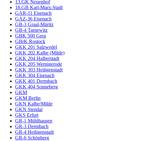
13.GK Neuenhof
18.GB Karl-Marx-Stadt
GAR-11 Eisenach
GAZ-36 Eisenach
GB-3 Graal-Müritz
GB-4 Tarnewitz
GBK 500 Gera
GBrK Rostock
GKK 201 Salzwedel
GKK 202 Kalbe (Milde)
GKK 204 Halberstadt
GKK 205 Wernigerode
GKK 303 Heiligenstadt
GKK 304 Eisenach
GKK 401 Dermbach
GKK 404 Sonneberg
GKM
GKM Berlin
GKN Kalbe/Milde
GKN Stendal
GKS Erfurt
GR-1 Mühlhausen
GR-3 Dermbach
GR-4 Heiligenstadt
GR-6 Schönberg