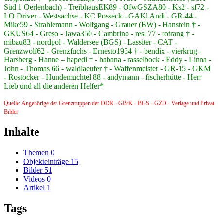
Süd 1 Oerlenbach) - TreibhausEK89 - OfwGSZA80 - Ks2 - sf72 -
LO Driver - Westsachse - KC Posseck - GAKl Andi - GR-44 -
Mike59 - Strahlemann - Wolfgang - Grauer (BW) - Hanstein
† -
GKUS64 - Greso - Jawa350 - Cambrino - resi 77 - rotrang † -
mibau83 - nordpol - Waldersee (BGS) - Lassiter - CAT -
Grenzwolf62 - Grenzfuchs - Ernesto1934 † - bendix - vierkrug -
Harsberg - Hanne – hapedi † - habana - rasselbock - Eddy - Linna -
John - Thomas 66 - waldlaeufer † - Waffenmeister - GR-15 - GKM
- Rostocker - Hundemuchtel 88 - andymann - fischerhütte - Herr
Lieb und all die anderen Helfer*
Quelle: Angehörige der Grenztruppen der DDR - GBrK - BGS - GZD - Verlage und Privat
Bilder
Inhalte
Themen
0
Objekteinträge
15
Bilder
51
Videos
0
Artikel
1
Tags