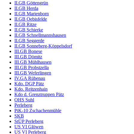
II.GB Göttengrün
II.GB Herda
II.GB Marienborn
II.GB Oebisfelde
II.GB Ritze
II.GB Schierke
II.GB Schnellmannshausen
II.GB Seggerde
II.GB Sonneberg-Köppelsdorf
III.GB Bonese
III.GB Dömitz
III.GB Mühlhausen
III.GB Probstzella
III.GB Weferlingen
IV.GA Rübenau
Kdo. DGP Pätz
Kdo. Reitzenhain
Kdo d. Grenztruppen Pätz
OHS Suhl
Perleberg
PiK-10 Zschachenmühle
SKB
StÜP Perleberg
US VI Glöwen
US VI Perleberg