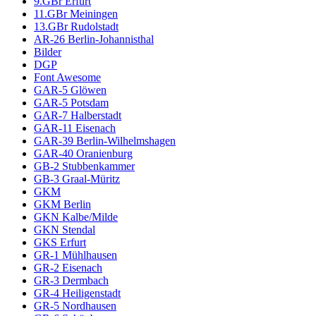
9.GBr Erfurt
11.GBr Meiningen
13.GBr Rudolstadt
AR-26 Berlin-Johannisthal
Bilder
DGP
Font Awesome
GAR-5 Glöwen
GAR-5 Potsdam
GAR-7 Halberstadt
GAR-11 Eisenach
GAR-39 Berlin-Wilhelmshagen
GAR-40 Oranienburg
GB-2 Stubbenkammer
GB-3 Graal-Müritz
GKM
GKM Berlin
GKN Kalbe/Milde
GKN Stendal
GKS Erfurt
GR-1 Mühlhausen
GR-2 Eisenach
GR-3 Dermbach
GR-4 Heiligenstadt
GR-5 Nordhausen