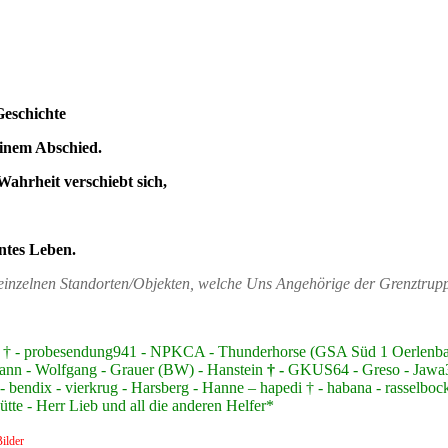
Geschichte
einem Abschied.
Wahrheit verschiebt sich,
ntes Leben.
n einzelnen Standorten/Objekten, welche Uns Angehörige der Grenztru
nzer † - probesendung941 - NPKCA - Thunderhorse (GSA Süd 1 Oerlen
ann - Wolfgang - Grauer (BW) - Hanstein
† -
GKUS64 - Greso - Jawa350
 bendix - vierkrug - Harsberg - Hanne – hapedi † - habana - rasselbock
te - Herr Lieb und all die anderen Helfer*
ilder