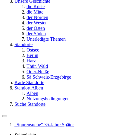
Unsere Geschichte
die Küste
die Mitte
der Norden
der Westen
der Osten
der Süden
Unerledigte Themen
Standorte
Ostsee
Berlin
Harz
Thür. Wald
Oder-Neiße
Sä.Schweiz-Erzgebirge
Karte Standorte
Standort Alben
Alben
Nutzungsbedingungen
Suche Standorte
"Spurensuche" 35-Jahre Später
Seitenleiste