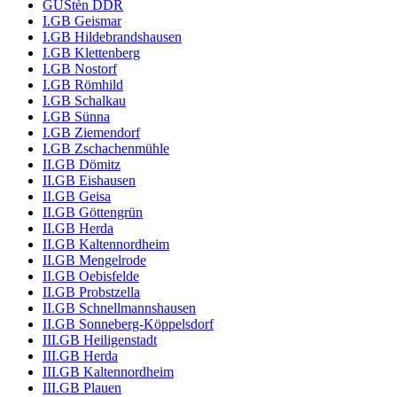
GÜStèn DDR
I.GB Geismar
I.GB Hildebrandshausen
I.GB Klettenberg
I.GB Nostorf
I.GB Römhild
I.GB Schalkau
I.GB Sünna
I.GB Ziemendorf
I.GB Zschachenmühle
II.GB Dömitz
II.GB Eishausen
II.GB Geisa
II.GB Göttengrün
II.GB Herda
II.GB Kaltennordheim
II.GB Mengelrode
II.GB Oebisfelde
II.GB Probstzella
II.GB Schnellmannshausen
II.GB Sonneberg-Köppelsdorf
III.GB Heiligenstadt
III.GB Herda
III.GB Kaltennordheim
III.GB Plauen