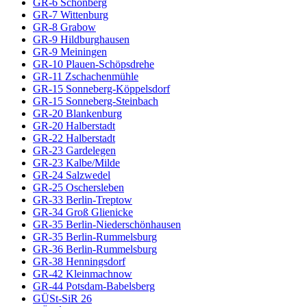
GR-6 Schönberg
GR-7 Wittenburg
GR-8 Grabow
GR-9 Hildburghausen
GR-9 Meiningen
GR-10 Plauen-Schöpsdrehe
GR-11 Zschachenmühle
GR-15 Sonneberg-Köppelsdorf
GR-15 Sonneberg-Steinbach
GR-20 Blankenburg
GR-20 Halberstadt
GR-22 Halberstadt
GR-23 Gardelegen
GR-23 Kalbe/Milde
GR-24 Salzwedel
GR-25 Oschersleben
GR-33 Berlin-Treptow
GR-34 Groß Glienicke
GR-35 Berlin-Niederschönhausen
GR-35 Berlin-Rummelsburg
GR-36 Berlin-Rummelsburg
GR-38 Henningsdorf
GR-42 Kleinmachnow
GR-44 Potsdam-Babelsberg
GÜSt-SiR 26