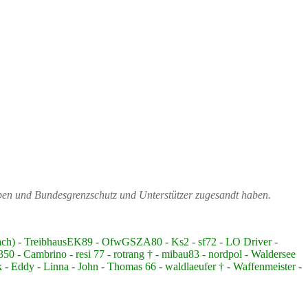
ppen und Bundesgrenzschutz und Unterstützer zugesandt haben.
bach) - TreibhausEK89 - OfwGSZA80 - Ks2 - sf72 - LO Driver -
 - Cambrino - resi 77 - rotrang † - mibau83 - nordpol - Waldersee
 - Eddy - Linna - John - Thomas 66 - waldlaeufer † - Waffenmeister -