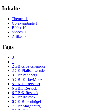
Inhalte
Themen
1
Objekteinträge
1
Bilder
16
Videos
0
Artikel
0
Tags
3
1
2.GB Groß Glienicke
2.GK Pfaffschwende
3.GBr Perleberg
5.GBr Kalbe/Milde
5.GK Heinersdorf
6.GBK Rostock
6.GBrK Rostock
6.GBr Rostock
6.GK Birkenhügel
7.GBr Magdeburg