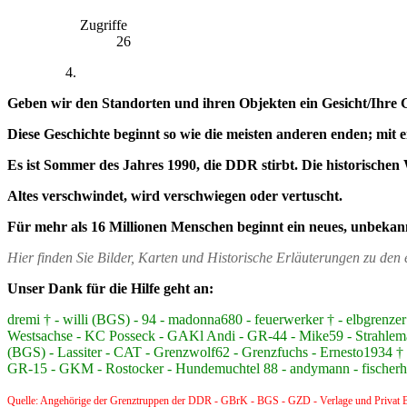
Zugriffe
26
Geben wir den Standorten und ihren Objekten ein Gesicht/Ihre 
Diese Geschichte beginnt so wie die meisten anderen enden; mit 
Es ist Sommer des Jahres 1990, die DDR stirbt. Die historischen 
Altes verschwindet, wird verschwiegen oder vertuscht.
Für mehr als 16 Millionen Menschen beginnt ein neues, unbekan
Hier finden Sie Bilder, Karten und Historische Erläuterungen zu de
Unser Dank für die Hilfe geht an:
dremi † - willi (BGS) - 94 - madonna680 - feuerwerker † - elbgre
Westsachse - KC Posseck - GAKl Andi - GR-44 - Mike59 - Strahlem
(BGS) - Lassiter - CAT - Grenzwolf62 - Grenzfuchs - Ernesto1934 † -
GR-15 - GKM - Rostocker - Hundemuchtel 88 - andymann - fischerhüt
Quelle: Angehörige der Grenztruppen der DDR - GBrK - BGS - GZD - Verlage und Privat B