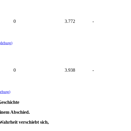
0
3.772
-
gdeburg)
0
3.938
-
eburg)
Geschichte
einem Abschied.
Wahrheit verschiebt sich,