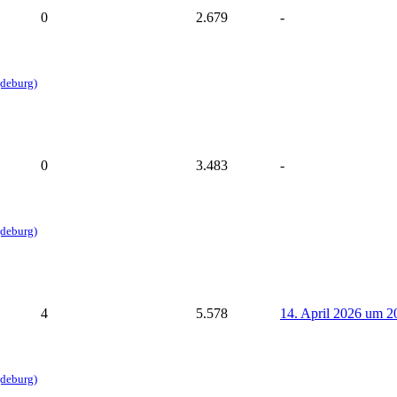
0
2.679
-
gdeburg)
0
3.483
-
gdeburg)
4
5.578
14. April 2026 um 2
gdeburg)