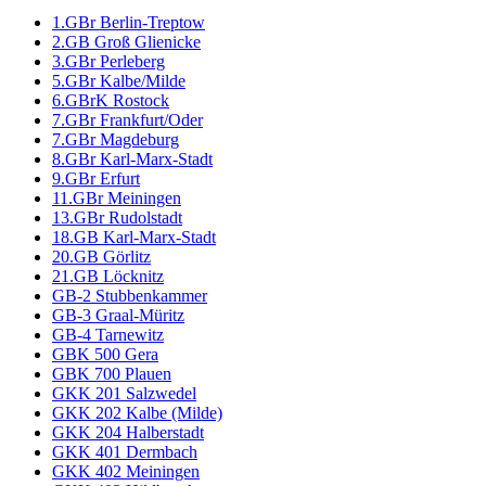
1.GBr Berlin-Treptow
2.GB Groß Glienicke
3.GBr Perleberg
5.GBr Kalbe/Milde
6.GBrK Rostock
7.GBr Frankfurt/Oder
7.GBr Magdeburg
8.GBr Karl-Marx-Stadt
9.GBr Erfurt
11.GBr Meiningen
13.GBr Rudolstadt
18.GB Karl-Marx-Stadt
20.GB Görlitz
21.GB Löcknitz
GB-2 Stubbenkammer
GB-3 Graal-Müritz
GB-4 Tarnewitz
GBK 500 Gera
GBK 700 Plauen
GKK 201 Salzwedel
GKK 202 Kalbe (Milde)
GKK 204 Halberstadt
GKK 401 Dermbach
GKK 402 Meiningen