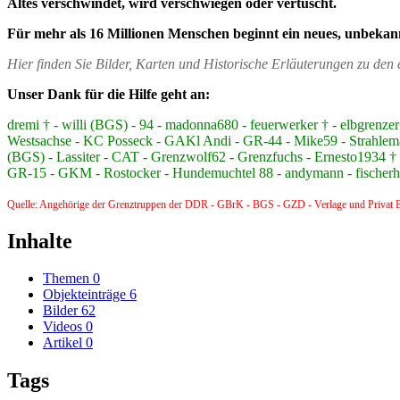
Altes verschwindet, wird verschwiegen oder vertuscht.
Für mehr als 16 Millionen Menschen beginnt ein neues, unbekan
Hier finden Sie Bilder, Karten und Historische Erläuterungen zu de
Unser Dank für die Hilfe geht an:
dremi † - willi (BGS) - 94 - madonna680 - feuerwerker † - elbgre
Westsachse - KC Posseck - GAKl Andi - GR-44 - Mike59 - Strahlem
(BGS) - Lassiter - CAT - Grenzwolf62 - Grenzfuchs - Ernesto1934 † -
GR-15 - GKM - Rostocker - Hundemuchtel 88 - andymann - fischerhüt
Quelle: Angehörige der Grenztruppen der DDR - GBrK - BGS - GZD - Verlage und Privat B
Inhalte
Themen
0
Objekteinträge
6
Bilder
62
Videos
0
Artikel
0
Tags