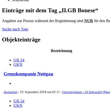
Einträge mit dem Tag „II.GB Bonese“
Angaben zur Person während der Registrierung sind
NUR
für den Be
Suche nach Tags
Objekteinträge
Bezeichnung
GR-24
GKN
Grenzkompanie Nettgau
diemacher
-
19. September 2018 um 05:11
-
Grenzregiment - 24 Salzwedel (Ma
GR-24
GKN