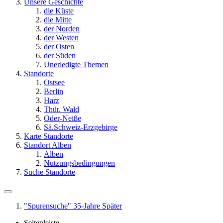
Unsere Geschichte
die Küste
die Mitte
der Norden
der Westen
der Osten
der Süden
Unerledigte Themen
Standorte
Ostsee
Berlin
Harz
Thür. Wald
Oder-Neiße
Sä.Schweiz-Erzgebirge
Karte Standorte
Standort Alben
Alben
Nutzungsbedingungen
Suche Standorte
"Spurensuche" 35-Jahre Später
Seitenleiste