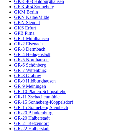
GKK 403 Hildburghausen
GKK 404 Sonneberg
GKM Berlin
GKN Kalbe/Milde
GKN Stendal
GKS Erfurt
GPB Pirna
GR-1 Mühlhausen
GR-2 Eisenach
GR-3 Dermbach
GR-4 Heiligenstadt
GR-5 Nordhausen
GR-6 Schönberg
GR-7 Wittenburg
GR-8 Grabow
GR-9 Hildburghausen
GR-9 Meiningen
GR-10 Plauen-Schöpsdrehe
GR-11 Zschachenmühle
GR-15 Sonneberg-Köppelsdorf
GR-15 Sonneberg-Steinbach
GR-20 Blankenburg
GR-20 Halberstadt
GR-21 Betzendorf
GR-22 Halberstadt