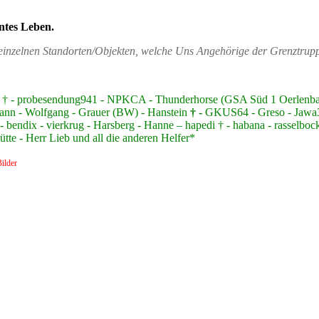
ntes Leben.
n einzelnen Standorten/Objekten, welche Uns Angehörige der Grenztru
nzer † - probesendung941 - NPKCA - Thunderhorse (GSA Süd 1 Oerlen
ann - Wolfgang - Grauer (BW) - Hanstein
† -
GKUS64 - Greso - Jawa350
 bendix - vierkrug - Harsberg - Hanne – hapedi † - habana - rasselbock
te - Herr Lieb und all die anderen Helfer*
ilder