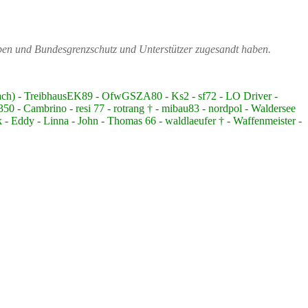
ppen und Bundesgrenzschutz und Unterstützer zugesandt haben.
bach) - TreibhausEK89 - OfwGSZA80 - Ks2 - sf72 - LO Driver -
 - Cambrino - resi 77 - rotrang † - mibau83 - nordpol - Waldersee
 - Eddy - Linna - John - Thomas 66 - waldlaeufer † - Waffenmeister -