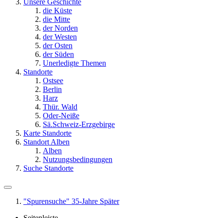
Unsere Geschichte
die Küste
die Mitte
der Norden
der Westen
der Osten
der Süden
Unerledigte Themen
Standorte
Ostsee
Berlin
Harz
Thür. Wald
Oder-Neiße
Sä.Schweiz-Erzgebirge
Karte Standorte
Standort Alben
Alben
Nutzungsbedingungen
Suche Standorte
"Spurensuche" 35-Jahre Später
Seitenleiste