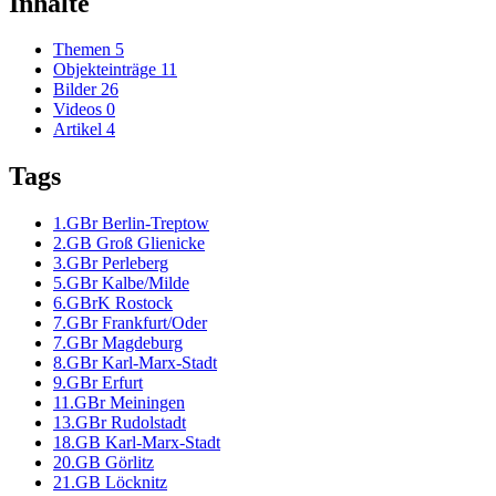
Inhalte
Themen
5
Objekteinträge
11
Bilder
26
Videos
0
Artikel
4
Tags
1.GBr Berlin-Treptow
2.GB Groß Glienicke
3.GBr Perleberg
5.GBr Kalbe/Milde
6.GBrK Rostock
7.GBr Frankfurt/Oder
7.GBr Magdeburg
8.GBr Karl-Marx-Stadt
9.GBr Erfurt
11.GBr Meiningen
13.GBr Rudolstadt
18.GB Karl-Marx-Stadt
20.GB Görlitz
21.GB Löcknitz