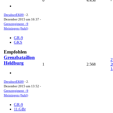
0
4.458
-
DresdnerEK89
-
2.
Dezember 2015 um 16:37
-
Grenzregiment - 9
Meiningen (Suhl)
GR-9
GKS
Empfohlen
Grenzbataillon
2
Heldburg
1
2.568
2
1
DresdnerEK89
-
2.
Dezember 2015 um 13:52
-
Grenzregiment - 9
Meiningen (Suhl)
GR-9
11.GBr