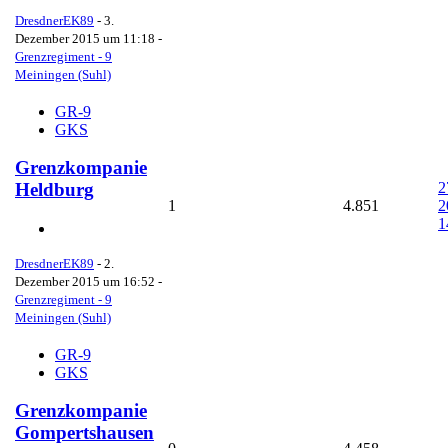
DresdnerEK89
-
3.
Dezember 2015 um 11:18
-
Grenzregiment - 9
Meiningen (Suhl)
GR-9
GKS
Grenzkompanie
2
Heldburg
1
4.851
2
1
DresdnerEK89
-
2.
Dezember 2015 um 16:52
-
Grenzregiment - 9
Meiningen (Suhl)
GR-9
GKS
Grenzkompanie
Gompertshausen