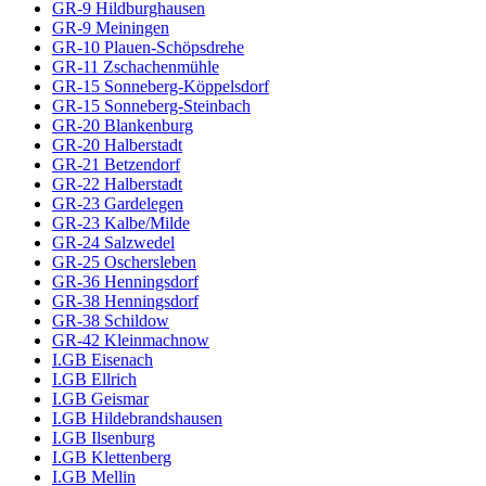
GR-9 Hildburghausen
GR-9 Meiningen
GR-10 Plauen-Schöpsdrehe
GR-11 Zschachenmühle
GR-15 Sonneberg-Köppelsdorf
GR-15 Sonneberg-Steinbach
GR-20 Blankenburg
GR-20 Halberstadt
GR-21 Betzendorf
GR-22 Halberstadt
GR-23 Gardelegen
GR-23 Kalbe/Milde
GR-24 Salzwedel
GR-25 Oschersleben
GR-36 Henningsdorf
GR-38 Henningsdorf
GR-38 Schildow
GR-42 Kleinmachnow
I.GB Eisenach
I.GB Ellrich
I.GB Geismar
I.GB Hildebrandshausen
I.GB Ilsenburg
I.GB Klettenberg
I.GB Mellin