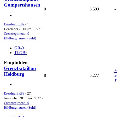
Gompertshausen
0
3.503
-
DresdnerEK89
-
1.
Dezember 2015 um 11:25
-
Grenzregiment - 9
Hildburghausen (Suhl)
GR-9
11.GBr
Empfohlen
Grenzbataillon
3
Heldburg
8
5.277
2
1
DresdnerEK89
-
27.
November 2015 um 09:37
-
Grenzregiment - 9
Hildburghausen (Suhl)