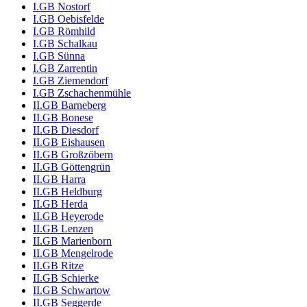
I.GB Nostorf
I.GB Oebisfelde
I.GB Römhild
I.GB Schalkau
I.GB Sünna
I.GB Zarrentin
I.GB Ziemendorf
I.GB Zschachenmühle
II.GB Barneberg
II.GB Bonese
II.GB Diesdorf
II.GB Eishausen
II.GB Großzöbern
II.GB Göttengrün
II.GB Harra
II.GB Heldburg
II.GB Herda
II.GB Heyerode
II.GB Lenzen
II.GB Marienborn
II.GB Mengelrode
II.GB Ritze
II.GB Schierke
II.GB Schwartow
II.GB Seggerde