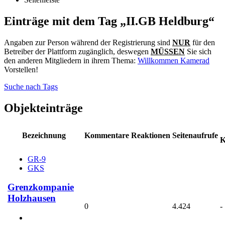
Einträge mit dem Tag „II.GB Heldburg“
Angaben zur Person während der Registrierung sind
NUR
für den
Betreiber der Plattform zugänglich, deswegen
MÜSSEN
Sie sich
den anderen Mitgliedern in ihrem Thema:
Willkommen Kamerad
Vorstellen!
Suche nach Tags
Objekteinträge
Bezeichnung
Kommentare
Reaktionen
Seitenaufrufe
K
GR-9
GKS
Grenzkompanie
Holzhausen
0
4.424
-