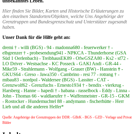
unbekanntes Leben.
Hier finden Sie Bilder, Karten und Historische Erläuterungen zu
den einzelnen Standorten/Objekten, welche Uns Angehörige der
Grenztruppen und Bundesgrenzschutz und Unterstützer zugesandt
haben.
Unser Dank für die Hilfe geht an:
dremi † - willi (BGS) - 94 - madonna680 - feuerwerker † -
elbgrenzer † - probesendung941 - NPKCA - Thunderhorse (GSA
Süd 1 Oerlenbach) - TreibhausEK89 - OfwGSZA80 - Ks2 - sf72 -
LO Driver - Westsachse - KC Posseck - GAKl Andi - GR-44 -
Mike59 - Strahlemann - Wolfgang - Grauer (BW) - Hanstein
† -
GKUS64 - Greso - Jawa350 - Cambrino - resi 77 - rotrang † -
mibau83 - nordpol - Waldersee (BGS) - Lassiter - CAT -
Grenzwolf62 - Grenzfuchs - Ernesto1934 † - bendix - vierkrug -
Harsberg - Hanne – hapedi † - habana - rasselbock - Eddy - Linna -
John - Thomas 66 - waldlaeufer † - Waffenmeister - GR-15 - GKM
- Rostocker - Hundemuchtel 88 - andymann - fischerhütte - Herr
Lieb und all die anderen Helfer*
Quelle: Angehörige der Grenztruppen der DDR - GBrK - BGS - GZD - Verlage und Privat
Bilder