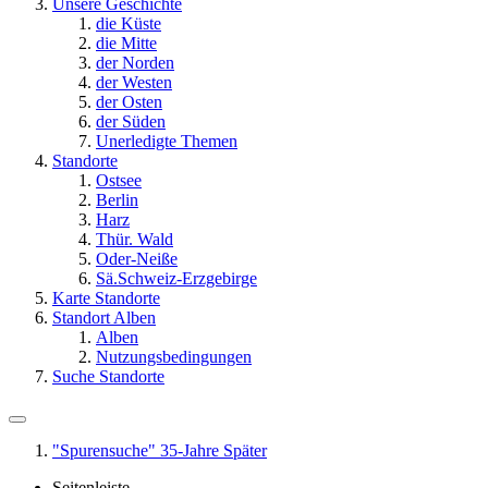
Unsere Geschichte
die Küste
die Mitte
der Norden
der Westen
der Osten
der Süden
Unerledigte Themen
Standorte
Ostsee
Berlin
Harz
Thür. Wald
Oder-Neiße
Sä.Schweiz-Erzgebirge
Karte Standorte
Standort Alben
Alben
Nutzungsbedingungen
Suche Standorte
"Spurensuche" 35-Jahre Später
Seitenleiste