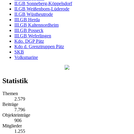
II.GB Sonneberg-Köppelsdorf
II.GB Weißenborn-Lüderode
II.GB Wüstheutrode
III.GB Herda
III.GB Kaltennordheim
III.GB Posseck
III.GB Weferlingen
Kdo. DGP Pätz
Kdo d. Grenztruppen Pätz
SKB
Volksmarine
Statistik
Themen
2.579
Beiträge
7.796
Objekteinträge
906
Mitglieder
1.255