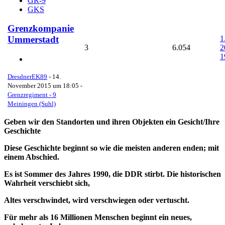
GR-9
GKS
Grenzkompanie
1
Ummerstadt
3
6.054
2
1
DresdnerEK89
-
14.
November 2015 um 18:05
-
Grenzregiment - 9
Meiningen (Suhl)
Geben wir den Standorten und ihren Objekten ein Gesicht/Ihre
Geschichte
Diese Geschichte beginnt so wie die meisten anderen enden; mit
einem Abschied.
Es ist Sommer des Jahres 1990, die DDR stirbt. Die historischen
Wahrheit verschiebt sich,
Altes verschwindet, wird verschwiegen oder vertuscht.
Für mehr als 16 Millionen Menschen beginnt ein neues,