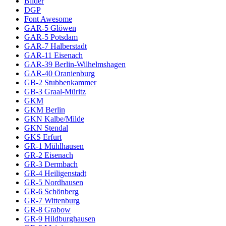
Bilder
DGP
Font Awesome
GAR-5 Glöwen
GAR-5 Potsdam
GAR-7 Halberstadt
GAR-11 Eisenach
GAR-39 Berlin-Wilhelmshagen
GAR-40 Oranienburg
GB-2 Stubbenkammer
GB-3 Graal-Müritz
GKM
GKM Berlin
GKN Kalbe/Milde
GKN Stendal
GKS Erfurt
GR-1 Mühlhausen
GR-2 Eisenach
GR-3 Dermbach
GR-4 Heiligenstadt
GR-5 Nordhausen
GR-6 Schönberg
GR-7 Wittenburg
GR-8 Grabow
GR-9 Hildburghausen