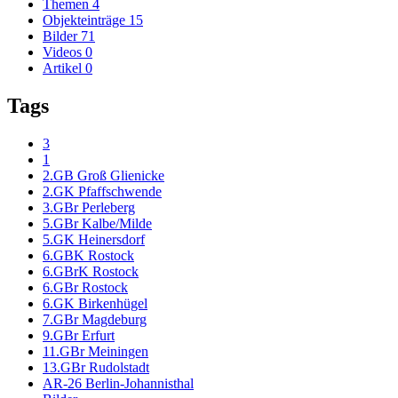
Themen
4
Objekteinträge
15
Bilder
71
Videos
0
Artikel
0
Tags
3
1
2.GB Groß Glienicke
2.GK Pfaffschwende
3.GBr Perleberg
5.GBr Kalbe/Milde
5.GK Heinersdorf
6.GBK Rostock
6.GBrK Rostock
6.GBr Rostock
6.GK Birkenhügel
7.GBr Magdeburg
9.GBr Erfurt
11.GBr Meiningen
13.GBr Rudolstadt
AR-26 Berlin-Johannisthal