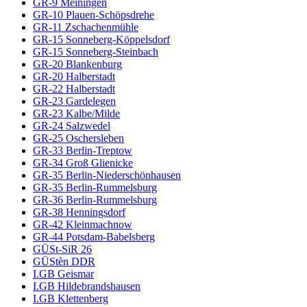
GR-9 Meiningen
GR-10 Plauen-Schöpsdrehe
GR-11 Zschachenmühle
GR-15 Sonneberg-Köppelsdorf
GR-15 Sonneberg-Steinbach
GR-20 Blankenburg
GR-20 Halberstadt
GR-22 Halberstadt
GR-23 Gardelegen
GR-23 Kalbe/Milde
GR-24 Salzwedel
GR-25 Oschersleben
GR-33 Berlin-Treptow
GR-34 Groß Glienicke
GR-35 Berlin-Niederschönhausen
GR-35 Berlin-Rummelsburg
GR-36 Berlin-Rummelsburg
GR-38 Henningsdorf
GR-42 Kleinmachnow
GR-44 Potsdam-Babelsberg
GÜSt-SiR 26
GÜStèn DDR
I.GB Geismar
I.GB Hildebrandshausen
I.GB Klettenberg