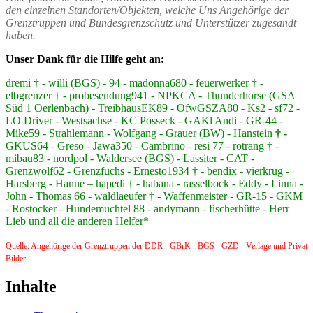
den einzelnen Standorten/Objekten, welche Uns Angehörige der
Grenztruppen und Bundesgrenzschutz und Unterstützer zugesandt
haben.
Unser Dank für die Hilfe geht an:
dremi † - willi (BGS) - 94 - madonna680 - feuerwerker † -
elbgrenzer † - probesendung941 - NPKCA - Thunderhorse (GSA
Süd 1 Oerlenbach) - TreibhausEK89 - OfwGSZA80 - Ks2 - sf72 -
LO Driver - Westsachse - KC Posseck - GAKl Andi - GR-44 -
Mike59 - Strahlemann - Wolfgang - Grauer (BW) - Hanstein
† -
GKUS64 - Greso - Jawa350 - Cambrino - resi 77 - rotrang † -
mibau83 - nordpol - Waldersee (BGS) - Lassiter - CAT -
Grenzwolf62 - Grenzfuchs - Ernesto1934 † - bendix - vierkrug -
Harsberg - Hanne – hapedi † - habana - rasselbock - Eddy - Linna -
John - Thomas 66 - waldlaeufer † - Waffenmeister - GR-15 - GKM
- Rostocker - Hundemuchtel 88 - andymann - fischerhütte - Herr
Lieb und all die anderen Helfer*
Quelle: Angehörige der Grenztruppen der DDR - GBrK - BGS - GZD - Verlage und Privat
Bilder
Inhalte