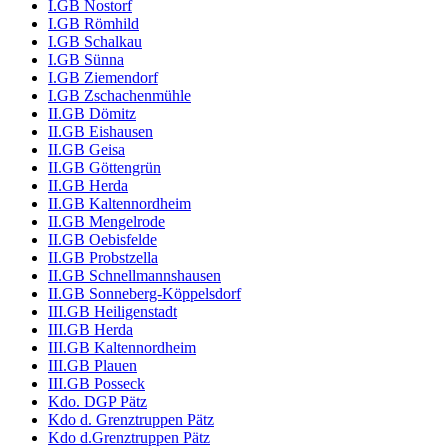
I.GB Nostorf
I.GB Römhild
I.GB Schalkau
I.GB Sünna
I.GB Ziemendorf
I.GB Zschachenmühle
II.GB Dömitz
II.GB Eishausen
II.GB Geisa
II.GB Göttengrün
II.GB Herda
II.GB Kaltennordheim
II.GB Mengelrode
II.GB Oebisfelde
II.GB Probstzella
II.GB Schnellmannshausen
II.GB Sonneberg-Köppelsdorf
III.GB Heiligenstadt
III.GB Herda
III.GB Kaltennordheim
III.GB Plauen
III.GB Posseck
Kdo. DGP Pätz
Kdo d. Grenztruppen Pätz
Kdo d.Grenztruppen Pätz