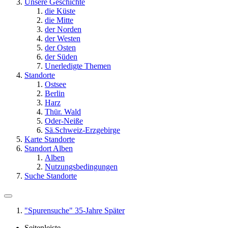
Unsere Geschichte
die Küste
die Mitte
der Norden
der Westen
der Osten
der Süden
Unerledigte Themen
Standorte
Ostsee
Berlin
Harz
Thür. Wald
Oder-Neiße
Sä.Schweiz-Erzgebirge
Karte Standorte
Standort Alben
Alben
Nutzungsbedingungen
Suche Standorte
"Spurensuche" 35-Jahre Später
Seitenleiste