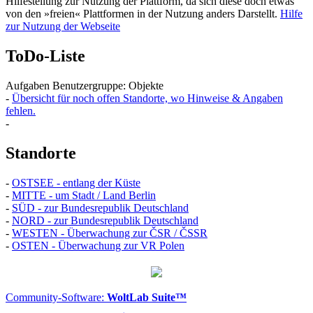
Hilfestellung zur Nutzung der Plattform, da sich diese doch etwas
von den »freien« Plattformen in der Nutzung anders Darstellt.
Hilfe
zur Nutzung der Webseite
ToDo-Liste
Aufgaben Benutzergruppe: Objekte
-
Übersicht für noch offen Standorte, wo Hinweise & Angaben
fehlen.
-
Standorte
-
OSTSEE - entlang der Küste
-
MITTE - um Stadt / Land Berlin
-
SÜD - zur Bundesrepublik Deutschland
-
NORD - zur Bundesrepublik Deutschland
-
WESTEN - Überwachung zur ČSR / ČSSR
-
OSTEN - Überwachung zur VR Polen
Community-Software:
WoltLab Suite™