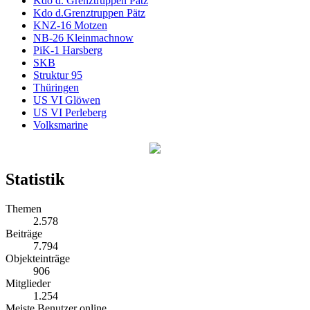
Kdo d. Grenztruppen Pätz
Kdo d.Grenztruppen Pätz
KNZ-16 Motzen
NB-26 Kleinmachnow
PiK-1 Harsberg
SKB
Struktur 95
Thüringen
US VI Glöwen
US VI Perleberg
Volksmarine
Statistik
Themen
2.578
Beiträge
7.794
Objekteinträge
906
Mitglieder
1.254
Meiste Benutzer online