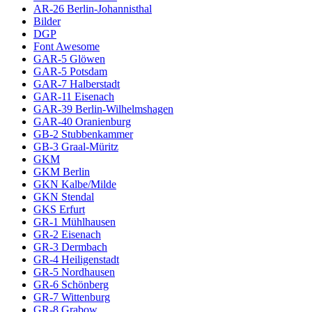
AR-26 Berlin-Johannisthal
Bilder
DGP
Font Awesome
GAR-5 Glöwen
GAR-5 Potsdam
GAR-7 Halberstadt
GAR-11 Eisenach
GAR-39 Berlin-Wilhelmshagen
GAR-40 Oranienburg
GB-2 Stubbenkammer
GB-3 Graal-Müritz
GKM
GKM Berlin
GKN Kalbe/Milde
GKN Stendal
GKS Erfurt
GR-1 Mühlhausen
GR-2 Eisenach
GR-3 Dermbach
GR-4 Heiligenstadt
GR-5 Nordhausen
GR-6 Schönberg
GR-7 Wittenburg
GR-8 Grabow