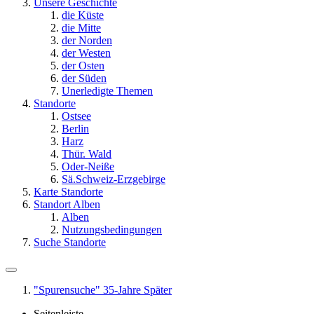
Unsere Geschichte
die Küste
die Mitte
der Norden
der Westen
der Osten
der Süden
Unerledigte Themen
Standorte
Ostsee
Berlin
Harz
Thür. Wald
Oder-Neiße
Sä.Schweiz-Erzgebirge
Karte Standorte
Standort Alben
Alben
Nutzungsbedingungen
Suche Standorte
"Spurensuche" 35-Jahre Später
Seitenleiste