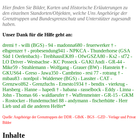
Hier finden Sie Bilder, Karten und Historische Erläuterungen zu
den einzelnen Standorten/Objekten, welche Uns Angehörige der
Grenztruppen und Bundesgrenzschutz und Unterstützer zugesandt
haben.
Unser Dank für die Hilfe geht an:
dremi † - willi (BGS) - 94 - madonna680 - feuerwerker † -
elbgrenzer † - probesendung941 - NPKCA - Thunderhorse (GSA
Süd 1 Oerlenbach) - TreibhausEK89 - OfwGSZA80 - Ks2 - sf72 -
LO Driver - Westsachse - KC Posseck - GAKl Andi - GR-44 -
Mike59 - Strahlemann - Wolfgang - Grauer (BW) - Hanstein
† -
GKUS64 - Greso - Jawa350 - Cambrino - resi 77 - rotrang † -
mibau83 - nordpol - Waldersee (BGS) - Lassiter - CAT -
Grenzwolf62 - Grenzfuchs - Ernesto1934 † - bendix - vierkrug -
Harsberg - Hanne – hapedi † - habana - rasselbock - Eddy - Linna -
John - Thomas 66 - waldlaeufer † - Waffenmeister - GR-15 - GKM
- Rostocker - Hundemuchtel 88 - andymann - fischerhütte - Herr
Lieb und all die anderen Helfer*
Quelle: Angehörige der Grenztruppen der DDR - GBrK - BGS - GZD - Verlage und Privat
Bilder
Inhalte