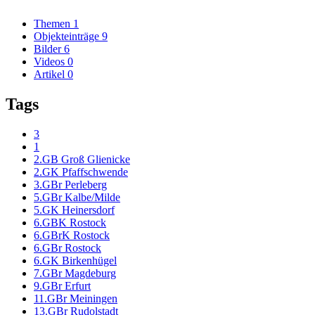
Themen
1
Objekteinträge
9
Bilder
6
Videos
0
Artikel
0
Tags
3
1
2.GB Groß Glienicke
2.GK Pfaffschwende
3.GBr Perleberg
5.GBr Kalbe/Milde
5.GK Heinersdorf
6.GBK Rostock
6.GBrK Rostock
6.GBr Rostock
6.GK Birkenhügel
7.GBr Magdeburg
9.GBr Erfurt
11.GBr Meiningen
13.GBr Rudolstadt