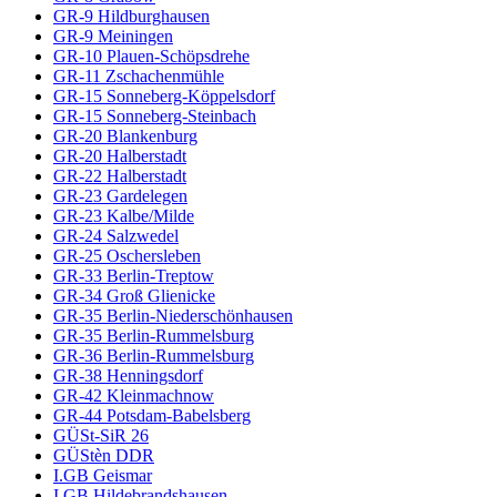
GR-9 Hildburghausen
GR-9 Meiningen
GR-10 Plauen-Schöpsdrehe
GR-11 Zschachenmühle
GR-15 Sonneberg-Köppelsdorf
GR-15 Sonneberg-Steinbach
GR-20 Blankenburg
GR-20 Halberstadt
GR-22 Halberstadt
GR-23 Gardelegen
GR-23 Kalbe/Milde
GR-24 Salzwedel
GR-25 Oschersleben
GR-33 Berlin-Treptow
GR-34 Groß Glienicke
GR-35 Berlin-Niederschönhausen
GR-35 Berlin-Rummelsburg
GR-36 Berlin-Rummelsburg
GR-38 Henningsdorf
GR-42 Kleinmachnow
GR-44 Potsdam-Babelsberg
GÜSt-SiR 26
GÜStèn DDR
I.GB Geismar
I.GB Hildebrandshausen