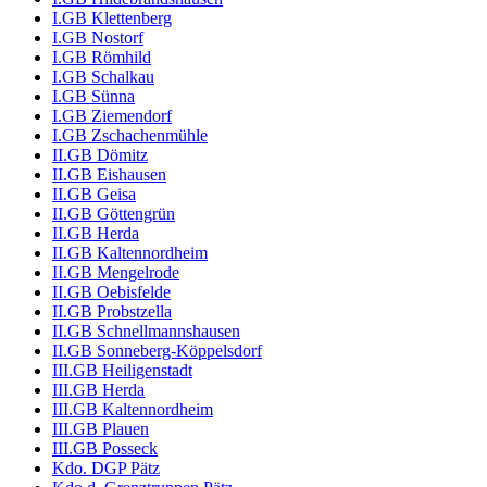
I.GB Klettenberg
I.GB Nostorf
I.GB Römhild
I.GB Schalkau
I.GB Sünna
I.GB Ziemendorf
I.GB Zschachenmühle
II.GB Dömitz
II.GB Eishausen
II.GB Geisa
II.GB Göttengrün
II.GB Herda
II.GB Kaltennordheim
II.GB Mengelrode
II.GB Oebisfelde
II.GB Probstzella
II.GB Schnellmannshausen
II.GB Sonneberg-Köppelsdorf
III.GB Heiligenstadt
III.GB Herda
III.GB Kaltennordheim
III.GB Plauen
III.GB Posseck
Kdo. DGP Pätz