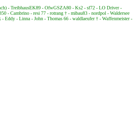
bach) - TreibhausEK89 - OfwGSZA80 - Ks2 - sf72 - LO Driver -
 - Cambrino - resi 77 - rotrang † - mibau83 - nordpol - Waldersee
 - Eddy - Linna - John - Thomas 66 - waldlaeufer † - Waffenmeister -