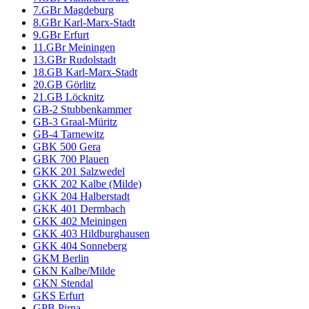
7.GBr Magdeburg
8.GBr Karl-Marx-Stadt
9.GBr Erfurt
11.GBr Meiningen
13.GBr Rudolstadt
18.GB Karl-Marx-Stadt
20.GB Görlitz
21.GB Löcknitz
GB-2 Stubbenkammer
GB-3 Graal-Müritz
GB-4 Tarnewitz
GBK 500 Gera
GBK 700 Plauen
GKK 201 Salzwedel
GKK 202 Kalbe (Milde)
GKK 204 Halberstadt
GKK 401 Dermbach
GKK 402 Meiningen
GKK 403 Hildburghausen
GKK 404 Sonneberg
GKM Berlin
GKN Kalbe/Milde
GKN Stendal
GKS Erfurt
GPB Pirna