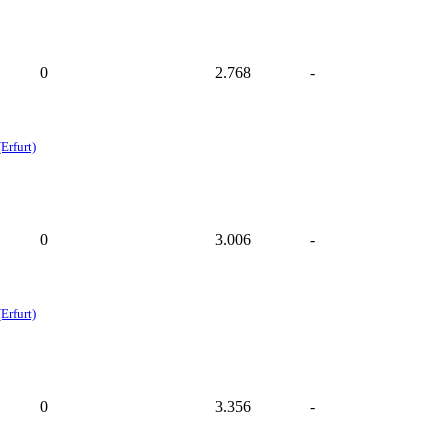
0
2.768
-
Erfurt)
0
3.006
-
Erfurt)
0
3.356
-