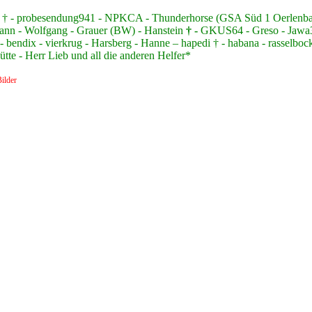
nzer † - probesendung941 - NPKCA - Thunderhorse (GSA Süd 1 Oerlen
ann - Wolfgang - Grauer (BW) - Hanstein
† -
GKUS64 - Greso - Jawa350
 bendix - vierkrug - Harsberg - Hanne – hapedi † - habana - rasselbock
te - Herr Lieb und all die anderen Helfer*
ilder