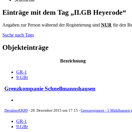
Einträge mit dem Tag „II.GB Heyerode“
Angaben zur Person während der Registrierung sind
NUR
für den Be
Suche nach Tags
Objekteinträge
Bezeichnung
GR-1
9.GBr
Grenzkompanie Schnellmannshausen
DresdnerEK89
-
28. Dezember 2015 um 17:15
-
Grenzregiment - 1 Mühlhausen (
GR-1
9.GBr