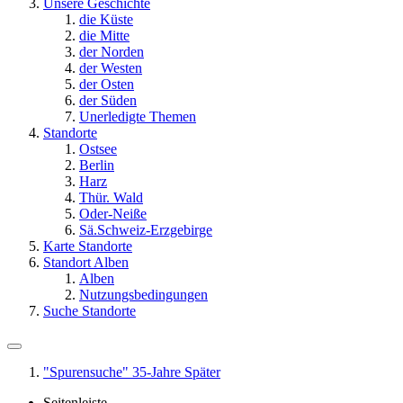
Unsere Geschichte
die Küste
die Mitte
der Norden
der Westen
der Osten
der Süden
Unerledigte Themen
Standorte
Ostsee
Berlin
Harz
Thür. Wald
Oder-Neiße
Sä.Schweiz-Erzgebirge
Karte Standorte
Standort Alben
Alben
Nutzungsbedingungen
Suche Standorte
"Spurensuche" 35-Jahre Später
Seitenleiste