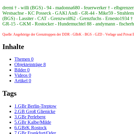
dremi † - willi (BGS) - 94 - madonna680 - feuerwerker † - elbgre
Westsachse - KC Posseck - GAKl Andi - GR-44 - Mike59 - Strahlem
(BGS) - Lassiter - CAT - Grenzwolf62 - Grenzfuchs - Ernesto1934 † -
GR-15 - GKM - Rostocker - Hundemuchtel 88 - andymann - fischerhüt
Quelle: Angehörige der Grenztruppen der DDR - GBrK - BGS - GZD - Verlage und Privat B
Inhalte
Themen
0
Objekteinträge
8
Bilder
0
Videos
0
Artikel
0
Tags
1.GBr Berlin-Treptow
2.GB Groß Glienicke
3.GBr Perleberg
5.GBr Kalbe/Milde
6.GBrK Rostock
7.GBr Frankfurt/Oder