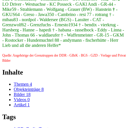
LO Driver - Westsachse - KC Posseck - GAKl Andi - GR-44 -
Mike59 - Strahlemann - Wolfgang - Grauer (BW) - Hanstein
† -
GKUS64 - Greso - Jawa350 - Cambrino - resi 77 - rotrang † -
mibau83 - nordpol - Waldersee (BGS) - Lassiter - CAT -
Grenzwolf62 - Grenzfuchs - Ernesto1934 † - bendix - vierkrug -
Harsberg - Hanne – hapedi † - habana - rasselbock - Eddy - Linna -
John - Thomas 66 - waldlaeufer † - Waffenmeister - GR-15 - GKM
- Rostocker - Hundemuchtel 88 - andymann - fischerhütte - Herr
Lieb und all die anderen Helfer*
Quelle: Angehörige der Grenztruppen der DDR - GBrK - BGS - GZD - Verlage und Privat
Bilder
Inhalte
Themen
4
Objekteinträge
8
Bilder
18
Videos
0
Artikel
1
Tags