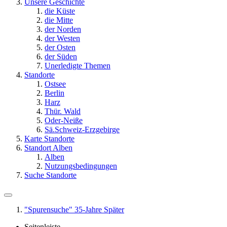
Unsere Geschichte
die Küste
die Mitte
der Norden
der Westen
der Osten
der Süden
Unerledigte Themen
Standorte
Ostsee
Berlin
Harz
Thür. Wald
Oder-Neiße
Sä.Schweiz-Erzgebirge
Karte Standorte
Standort Alben
Alben
Nutzungsbedingungen
Suche Standorte
"Spurensuche" 35-Jahre Später
Seitenleiste