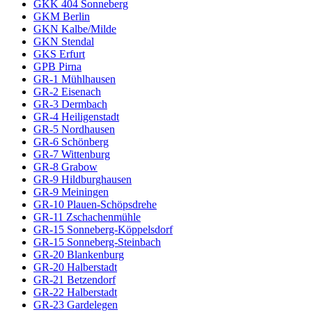
GKK 404 Sonneberg
GKM Berlin
GKN Kalbe/Milde
GKN Stendal
GKS Erfurt
GPB Pirna
GR-1 Mühlhausen
GR-2 Eisenach
GR-3 Dermbach
GR-4 Heiligenstadt
GR-5 Nordhausen
GR-6 Schönberg
GR-7 Wittenburg
GR-8 Grabow
GR-9 Hildburghausen
GR-9 Meiningen
GR-10 Plauen-Schöpsdrehe
GR-11 Zschachenmühle
GR-15 Sonneberg-Köppelsdorf
GR-15 Sonneberg-Steinbach
GR-20 Blankenburg
GR-20 Halberstadt
GR-21 Betzendorf
GR-22 Halberstadt
GR-23 Gardelegen