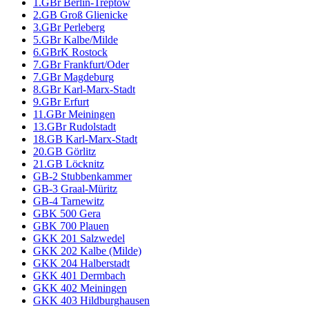
1.GBr Berlin-Treptow
2.GB Groß Glienicke
3.GBr Perleberg
5.GBr Kalbe/Milde
6.GBrK Rostock
7.GBr Frankfurt/Oder
7.GBr Magdeburg
8.GBr Karl-Marx-Stadt
9.GBr Erfurt
11.GBr Meiningen
13.GBr Rudolstadt
18.GB Karl-Marx-Stadt
20.GB Görlitz
21.GB Löcknitz
GB-2 Stubbenkammer
GB-3 Graal-Müritz
GB-4 Tarnewitz
GBK 500 Gera
GBK 700 Plauen
GKK 201 Salzwedel
GKK 202 Kalbe (Milde)
GKK 204 Halberstadt
GKK 401 Dermbach
GKK 402 Meiningen
GKK 403 Hildburghausen