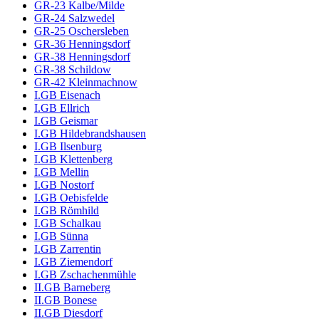
GR-23 Kalbe/Milde
GR-24 Salzwedel
GR-25 Oschersleben
GR-36 Henningsdorf
GR-38 Henningsdorf
GR-38 Schildow
GR-42 Kleinmachnow
I.GB Eisenach
I.GB Ellrich
I.GB Geismar
I.GB Hildebrandshausen
I.GB Ilsenburg
I.GB Klettenberg
I.GB Mellin
I.GB Nostorf
I.GB Oebisfelde
I.GB Römhild
I.GB Schalkau
I.GB Sünna
I.GB Zarrentin
I.GB Ziemendorf
I.GB Zschachenmühle
II.GB Barneberg
II.GB Bonese
II.GB Diesdorf