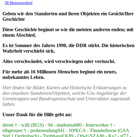
38 Henningsdorf
Geben wir den Standorten und ihren Objekten ein Gesicht/Ihre
Geschichte
Diese Geschichte beginnt so wie die meisten anderen enden; mit
einem Abschied.
Es ist Sommer des Jahres 1990, die DDR stirbt. Die historischen
Wahrheit verschiebt sich,
Altes verschwindet, wird verschwiegen oder vertuscht.
Für mehr als 16 Millionen Menschen beginnt ein neues,
unbekanntes Leben.
Hier finden Sie Bilder, Karten und Historische Erläuterungen zu
den einzelnen Standorten/Objekten, welche Uns Angehörige der
Grenztruppen und Bundesgrenzschutz und Unterstützer zugesandt
haben.
Unser Dank für die Hilfe geht an:
dremi † - willi (BGS) - 94 - madonna680 - feuerwerker † -
elbgrenzer † - probesendung941 - NPKCA - Thunderhorse (GSA
Süd 1 Oerlenbach) - TreibhausEK89 - OfwGSZA80 - Ks2 - sf72 -