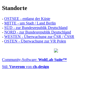
Standorte
-
OSTSEE - entlang der Küste
-
MITTE - um Stadt / Land Berlin
-
SÜD - zur Bundesrepublik Deutschland
-
NORD - zur Bundesrepublik Deutschland
-
WESTEN - Überwachung zur ČSR / ČSSR
-
OSTEN - Überwachung zur VR Polen
Community-Software:
WoltLab Suite™
Stil:
Voverom
von
cls-design