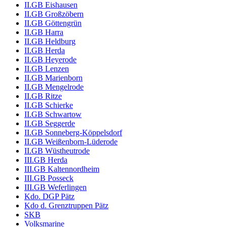
II.GB Eishausen
II.GB Großzöbern
II.GB Göttengrün
II.GB Harra
II.GB Heldburg
II.GB Herda
II.GB Heyerode
II.GB Lenzen
II.GB Marienborn
II.GB Mengelrode
II.GB Ritze
II.GB Schierke
II.GB Schwartow
II.GB Seggerde
II.GB Sonneberg-Köppelsdorf
II.GB Weißenborn-Lüderode
II.GB Wüstheutrode
III.GB Herda
III.GB Kaltennordheim
III.GB Posseck
III.GB Weferlingen
Kdo. DGP Pätz
Kdo d. Grenztruppen Pätz
SKB
Volksmarine