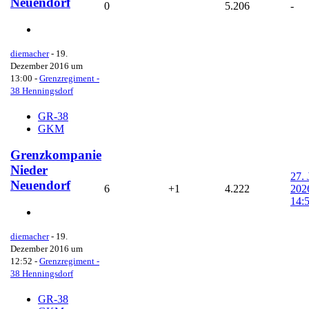
Neuendorf
0
5.206
-
diemacher
-
19.
Dezember 2016 um
13:00
-
Grenzregiment -
38 Henningsdorf
GR-38
GKM
Grenzkompanie
Nieder
27. 
Neuendorf
6
+1
4.222
202
14:
diemacher
-
19.
Dezember 2016 um
12:52
-
Grenzregiment -
38 Henningsdorf
GR-38