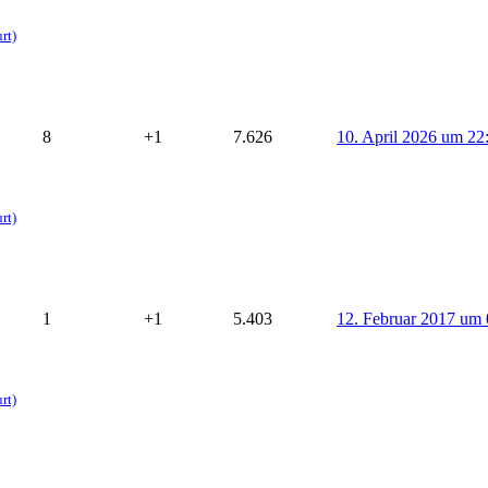
rt)
8
+1
7.626
10. April 2026 um 22
rt)
1
+1
5.403
12. Februar 2017 um 
rt)