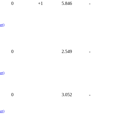
0
+1
5.846
-
rt)
0
2.549
-
rt)
0
3.052
-
rt)