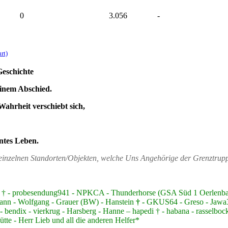
0
3.056
-
rt)
Geschichte
einem Abschied.
Wahrheit verschiebt sich,
ntes Leben.
n einzelnen Standorten/Objekten, welche Uns Angehörige der Grenztru
nzer † - probesendung941 - NPKCA - Thunderhorse (GSA Süd 1 Oerlen
ann - Wolfgang - Grauer (BW) - Hanstein
† -
GKUS64 - Greso - Jawa350
 bendix - vierkrug - Harsberg - Hanne – hapedi † - habana - rasselbock
te - Herr Lieb und all die anderen Helfer*