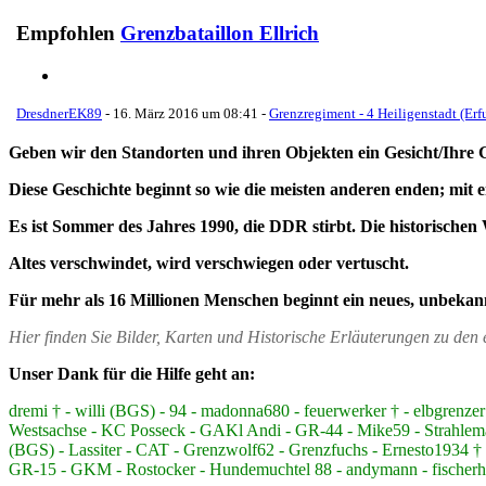
Empfohlen
Grenzbataillon Ellrich
DresdnerEK89
-
16. März 2016 um 08:41
-
Grenzregiment - 4 Heiligenstadt (Erfu
Geben wir den Standorten und ihren Objekten ein Gesicht/Ihre 
Diese Geschichte beginnt so wie die meisten anderen enden; mit 
Es ist Sommer des Jahres 1990, die DDR stirbt. Die historischen 
Altes verschwindet, wird verschwiegen oder vertuscht.
Für mehr als 16 Millionen Menschen beginnt ein neues, unbekan
Hier finden Sie Bilder, Karten und Historische Erläuterungen zu de
Unser Dank für die Hilfe geht an:
dremi † - willi (BGS) - 94 - madonna680 - feuerwerker † - elbgre
Westsachse - KC Posseck - GAKl Andi - GR-44 - Mike59 - Strahlem
(BGS) - Lassiter - CAT - Grenzwolf62 - Grenzfuchs - Ernesto1934 † -
GR-15 - GKM - Rostocker - Hundemuchtel 88 - andymann - fischerhüt