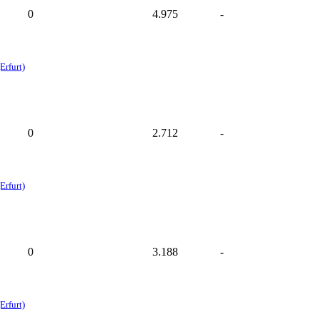
0
4.975
-
Erfurt)
0
2.712
-
Erfurt)
0
3.188
-
Erfurt)