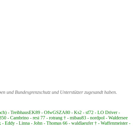
ppen und Bundesgrenzschutz und Unterstützer zugesandt haben.
bach) - TreibhausEK89 - OfwGSZA80 - Ks2 - sf72 - LO Driver -
 - Cambrino - resi 77 - rotrang † - mibau83 - nordpol - Waldersee
 - Eddy - Linna - John - Thomas 66 - waldlaeufer † - Waffenmeister -