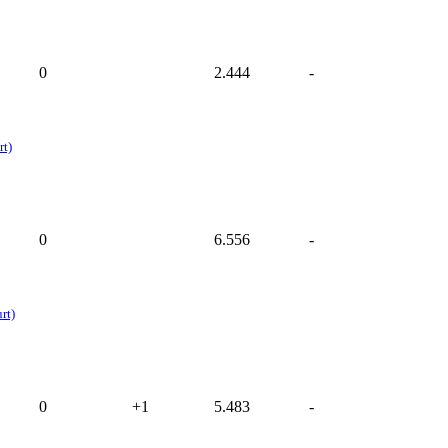
0
2.444
-
rt)
0
6.556
-
rt)
0
+1
5.483
-