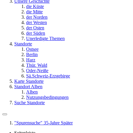
Unsere Geschichte
die Küste
die Mitte
der Norden
der Westen
der Osten
der Süden
Unerledigte Themen
Standorte
Ostsee
Berlin
Harz
Thür. Wald
Oder-Neiße
Sä.Schweiz-Erzgebirge
Karte Standorte
Standort Alben
Alben
Nutzungsbedingungen
Suche Standorte
"Spurensuche" 35-Jahre Später
Seitenleiste