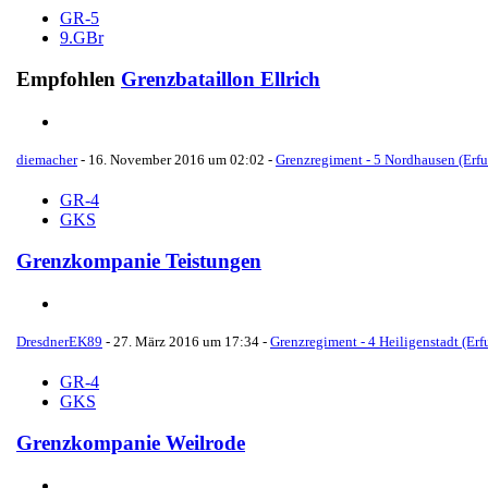
GR-5
9.GBr
Empfohlen
Grenzbataillon Ellrich
diemacher
-
16. November 2016 um 02:02
-
Grenzregiment - 5 Nordhausen (Erfu
GR-4
GKS
Grenzkompanie Teistungen
DresdnerEK89
-
27. März 2016 um 17:34
-
Grenzregiment - 4 Heiligenstadt (Erfu
GR-4
GKS
Grenzkompanie Weilrode