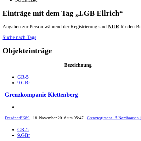
Einträge mit dem Tag „I.GB Ellrich“
Angaben zur Person während der Registrierung sind
NUR
für den Be
Suche nach Tags
Objekteinträge
Bezeichnung
GR-5
9.GBr
Grenzkompanie Klettenberg
DresdnerEK89
-
18. November 2016 um 05:47
-
Grenzregiment - 5 Nordhausen (
GR-5
9.GBr