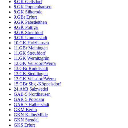
8.GK Geilsdorf
8.GK Poppenhausen
8.GK Silkerode
9.GBr Erfurt
9.GK Pabstleithen
9.GK Pottiga
9.GK Streufdorf
9.GK Ummerstadt
10.GK Holzhausen
11.GBr Meiningen
11.GK Streufdorf
11.GK Wernitzgrün
12.GK Veilsdorf/Werra
13.GBr Rudolstadt
13.GK Stedtlingen
13.GK Veilsdorf/Werra
15.GBr Sbg.-Köppelsdorf
24.AbB Salzwedel
GAB-5 Nordhausen
GAR-5 Potsdam
GAR-7 Halberstadt
GKM Berlin
GKN Kalbe/Milde
GKN Stendal
GKS Erfurt