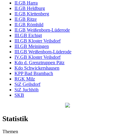
II.GB Harra
II.GB Heldburg
II.GB Klettenberg
II.GB Ritze
II.GB Römhild
II.GB Weißenborn-Lüderode
III.GB Eichigt
III.GB Kloster Veilsdorf
III.GB Meiningen
III.GB Weißenborn-Lüderode
IV.GB Kloster Veilsdorf
Kdo d. Grenztruppen Pätz
Kdo Schwickershausen
KPP Bad Brambach
RGK Milz
SiZ Geilsdorf
SiZ Juchhöh
SKB
Statistik
Themen