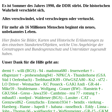
Es ist Sommer des Jahres 1990, die DDR stirbt. Die historischen
Wahrheit verschiebt sich,
Altes verschwindet, wird verschwiegen oder vertuscht.
Für mehr als 16 Millionen Menschen beginnt ein neues,
unbekanntes Leben.
Hier finden Sie Bilder, Karten und Historische Erläuterungen zu
den einzelnen Standorten/Objekten, welche Uns Angehörige der
Grenztruppen und Bundesgrenzschutz und Unterstützer zugesandt
haben.
Unser Dank für die Hilfe geht an:
dremi † - willi (BGS) - 94 - madonna680 - feuerwerker † -
elbgrenzer † - probesendung941 - NPKCA - Thunderhorse (GSA
Süd 1 Oerlenbach) - TreibhausEK89 - OfwGSZA80 - Ks2 - sf72 -
LO Driver - Westsachse - KC Posseck - GAKl Andi - GR-44 -
Mike59 - Strahlemann - Wolfgang - Grauer (BW) - Hanstein
† -
GKUS64 - Greso - Jawa350 - Cambrino - resi 77 - rotrang † -
mibau83 - nordpol - Waldersee (BGS) - Lassiter - CAT -
Grenzwolf62 - Grenzfuchs - Ernesto1934 † - bendix - vierkrug -
Harsberg - Hanne – hapedi † - habana - rasselbock - Eddy - Linna -
John - Thomas 66 - waldlaeufer † - Waffenmeister - GR-15 - GKM