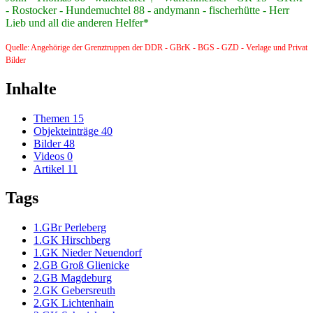
- Rostocker - Hundemuchtel 88 - andymann - fischerhütte - Herr
Lieb und all die anderen Helfer*
Quelle: Angehörige der Grenztruppen der DDR - GBrK - BGS - GZD - Verlage und Privat
Bilder
Inhalte
Themen
15
Objekteinträge
40
Bilder
48
Videos
0
Artikel
11
Tags
1.GBr Perleberg
1.GK Hirschberg
1.GK Nieder Neuendorf
2.GB Groß Glienicke
2.GB Magdeburg
2.GK Gebersreuth
2.GK Lichtenhain