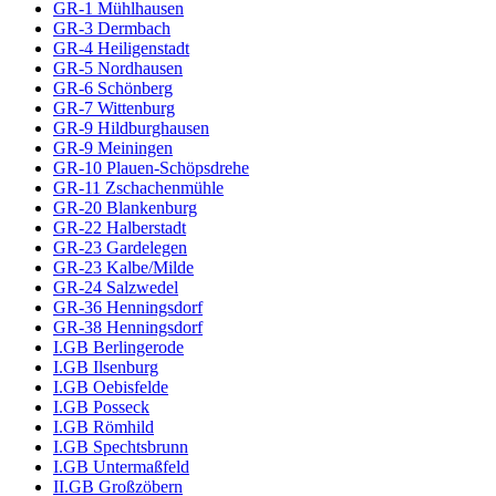
GR-1 Mühlhausen
GR-3 Dermbach
GR-4 Heiligenstadt
GR-5 Nordhausen
GR-6 Schönberg
GR-7 Wittenburg
GR-9 Hildburghausen
GR-9 Meiningen
GR-10 Plauen-Schöpsdrehe
GR-11 Zschachenmühle
GR-20 Blankenburg
GR-22 Halberstadt
GR-23 Gardelegen
GR-23 Kalbe/Milde
GR-24 Salzwedel
GR-36 Henningsdorf
GR-38 Henningsdorf
I.GB Berlingerode
I.GB Ilsenburg
I.GB Oebisfelde
I.GB Posseck
I.GB Römhild
I.GB Spechtsbrunn
I.GB Untermaßfeld
II.GB Großzöbern