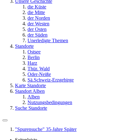
Unsere Geschichte
die Küste
die Mitte
der Norden
der Westen
der Osten
der Süden
Unerledigte Themen
Standorte
Ostsee
Berlin
Harz
Thür. Wald
Oder-Neiße
Sä.Schweiz-Erzgebirge
Karte Standorte
Standort Alben
Alben
Nutzungsbedingungen
Suche Standorte
"Spurensuche" 35-Jahre Später
Seitenleiste