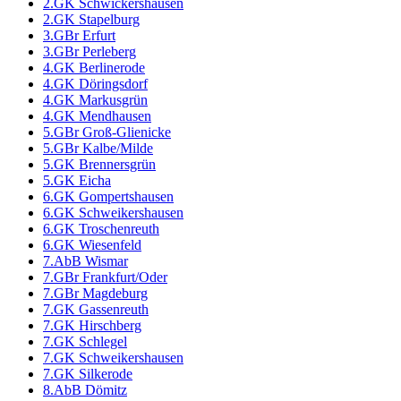
2.GK Schwickershausen
2.GK Stapelburg
3.GBr Erfurt
3.GBr Perleberg
4.GK Berlinerode
4.GK Döringsdorf
4.GK Markusgrün
4.GK Mendhausen
5.GBr Groß-Glienicke
5.GBr Kalbe/Milde
5.GK Brennersgrün
5.GK Eicha
6.GK Gompertshausen
6.GK Schweikershausen
6.GK Troschenreuth
6.GK Wiesenfeld
7.AbB Wismar
7.GBr Frankfurt/Oder
7.GBr Magdeburg
7.GK Gassenreuth
7.GK Hirschberg
7.GK Schlegel
7.GK Schweikershausen
7.GK Silkerode
8.AbB Dömitz