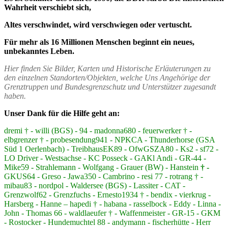
Wahrheit verschiebt sich,
Altes verschwindet, wird verschwiegen oder vertuscht.
Für mehr als 16 Millionen Menschen beginnt ein neues,
unbekanntes Leben.
Hier finden Sie Bilder, Karten und Historische Erläuterungen zu
den einzelnen Standorten/Objekten, welche Uns Angehörige der
Grenztruppen und Bundesgrenzschutz und Unterstützer zugesandt
haben.
Unser Dank für die Hilfe geht an:
dremi † - willi (BGS) - 94 - madonna680 - feuerwerker † -
elbgrenzer † - probesendung941 - NPKCA - Thunderhorse (GSA
Süd 1 Oerlenbach) - TreibhausEK89 - OfwGSZA80 - Ks2 - sf72 -
LO Driver - Westsachse - KC Posseck - GAKl Andi - GR-44 -
Mike59 - Strahlemann - Wolfgang - Grauer (BW) - Hanstein
† -
GKUS64 - Greso - Jawa350 - Cambrino - resi 77 - rotrang † -
mibau83 - nordpol - Waldersee (BGS) - Lassiter - CAT -
Grenzwolf62 - Grenzfuchs - Ernesto1934 † - bendix - vierkrug -
Harsberg - Hanne – hapedi † - habana - rasselbock - Eddy - Linna -
John - Thomas 66 - waldlaeufer † - Waffenmeister - GR-15 - GKM
- Rostocker - Hundemuchtel 88 - andymann - fischerhütte - Herr