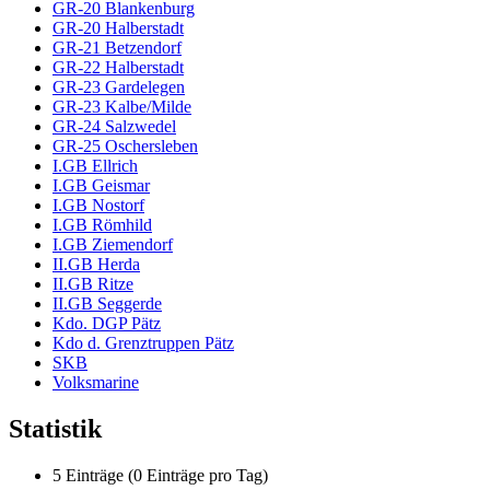
GR-20 Blankenburg
GR-20 Halberstadt
GR-21 Betzendorf
GR-22 Halberstadt
GR-23 Gardelegen
GR-23 Kalbe/Milde
GR-24 Salzwedel
GR-25 Oschersleben
I.GB Ellrich
I.GB Geismar
I.GB Nostorf
I.GB Römhild
I.GB Ziemendorf
II.GB Herda
II.GB Ritze
II.GB Seggerde
Kdo. DGP Pätz
Kdo d. Grenztruppen Pätz
SKB
Volksmarine
Statistik
5 Einträge (0 Einträge pro Tag)