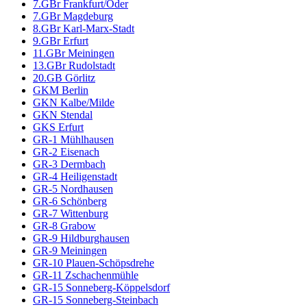
7.GBr Frankfurt/Oder
7.GBr Magdeburg
8.GBr Karl-Marx-Stadt
9.GBr Erfurt
11.GBr Meiningen
13.GBr Rudolstadt
20.GB Görlitz
GKM Berlin
GKN Kalbe/Milde
GKN Stendal
GKS Erfurt
GR-1 Mühlhausen
GR-2 Eisenach
GR-3 Dermbach
GR-4 Heiligenstadt
GR-5 Nordhausen
GR-6 Schönberg
GR-7 Wittenburg
GR-8 Grabow
GR-9 Hildburghausen
GR-9 Meiningen
GR-10 Plauen-Schöpsdrehe
GR-11 Zschachenmühle
GR-15 Sonneberg-Köppelsdorf
GR-15 Sonneberg-Steinbach