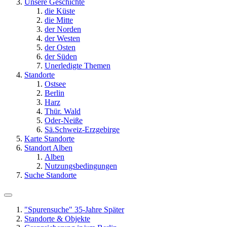
Unsere Geschichte
die Küste
die Mitte
der Norden
der Westen
der Osten
der Süden
Unerledigte Themen
Standorte
Ostsee
Berlin
Harz
Thür. Wald
Oder-Neiße
Sä.Schweiz-Erzgebirge
Karte Standorte
Standort Alben
Alben
Nutzungsbedingungen
Suche Standorte
"Spurensuche" 35-Jahre Später
Standorte & Objekte