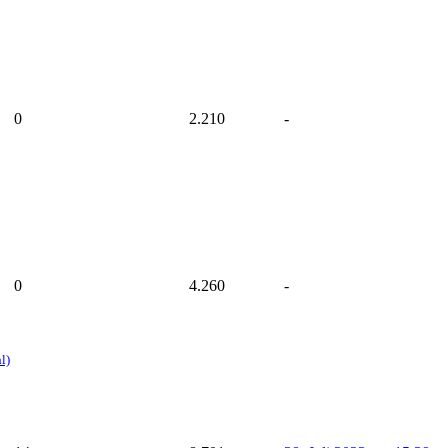
0
2.210
-
0
4.260
-
l)