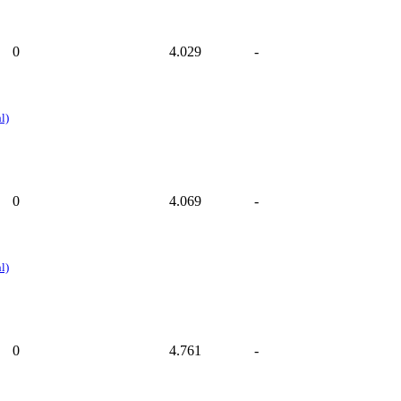
0
4.029
-
l)
0
4.069
-
l)
0
4.761
-