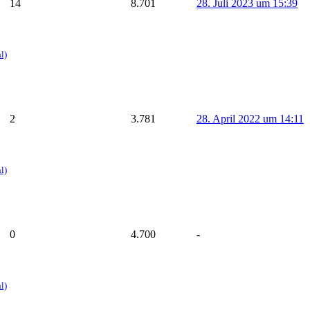
14
8.701
28. Juli 2023 um 15:39
l)
2
3.781
28. April 2022 um 14:11
l)
0
4.700
-
l)