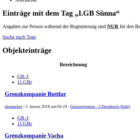
Einträge mit dem Tag „I.GB Sünna“
Angaben zur Person während der Registrierung sind
NUR
für den Be
Suche nach Tags
Objekteinträge
Bezeichnung
GR-3
11.GBr
Grenzkompanie Buttlar
diemacher
-
3. Januar 2018 um 04:24
-
Grenzregiment - 3 Dermbach (Suhl)
GR-3
11.GBr
Grenzkompanie Vacha