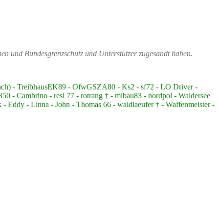
ppen und Bundesgrenzschutz und Unterstützer zugesandt haben.
bach) - TreibhausEK89 - OfwGSZA80 - Ks2 - sf72 - LO Driver -
 - Cambrino - resi 77 - rotrang † - mibau83 - nordpol - Waldersee
 - Eddy - Linna - John - Thomas 66 - waldlaeufer † - Waffenmeister -