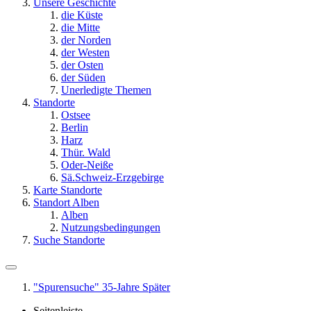
Unsere Geschichte
die Küste
die Mitte
der Norden
der Westen
der Osten
der Süden
Unerledigte Themen
Standorte
Ostsee
Berlin
Harz
Thür. Wald
Oder-Neiße
Sä.Schweiz-Erzgebirge
Karte Standorte
Standort Alben
Alben
Nutzungsbedingungen
Suche Standorte
"Spurensuche" 35-Jahre Später
Seitenleiste