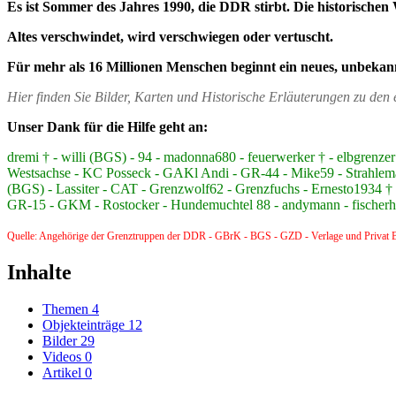
Es ist Sommer des Jahres 1990, die DDR stirbt. Die historischen 
Altes verschwindet, wird verschwiegen oder vertuscht.
Für mehr als 16 Millionen Menschen beginnt ein neues, unbekan
Hier finden Sie Bilder, Karten und Historische Erläuterungen zu de
Unser Dank für die Hilfe geht an:
dremi † - willi (BGS) - 94 - madonna680 - feuerwerker † - elbgre
Westsachse - KC Posseck - GAKl Andi - GR-44 - Mike59 - Strahlem
(BGS) - Lassiter - CAT - Grenzwolf62 - Grenzfuchs - Ernesto1934 † -
GR-15 - GKM - Rostocker - Hundemuchtel 88 - andymann - fischerhüt
Quelle: Angehörige der Grenztruppen der DDR - GBrK - BGS - GZD - Verlage und Privat B
Inhalte
Themen
4
Objekteinträge
12
Bilder
29
Videos
0
Artikel
0