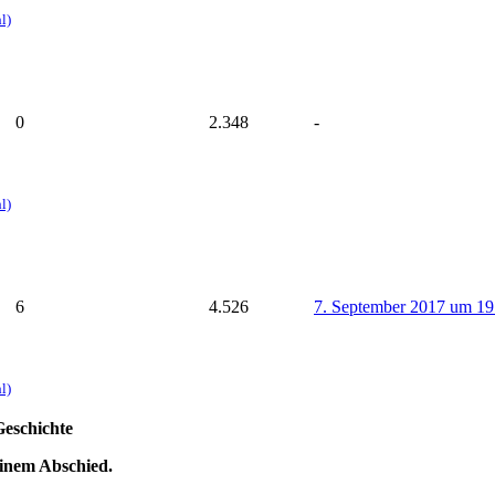
l)
0
2.348
-
l)
6
4.526
7. September 2017 um 19
l)
Geschichte
einem Abschied.