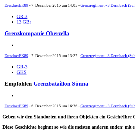
DresdnerEK89
-
7. Dezember 2015 um 14:05
-
Grenzregiment - 3 Dermbach (Suh
GR-3
13.GBr
Grenzkompanie Oberzella
DresdnerEK89
-
7. Dezember 2015 um 13:27
-
Grenzregiment - 3 Dermbach (Suh
GR-3
GKS
Empfohlen
Grenzbataillon Sünna
DresdnerEK89
-
6. Dezember 2015 um 16:36
-
Grenzregiment - 3 Dermbach (Suh
Geben wir den Standorten und ihren Objekten ein Gesicht/Ihre 
Diese Geschichte beginnt so wie die meisten anderen enden; mit 