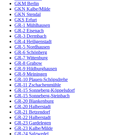
GKM Berlin
GKN Kalbe/Milde
GKN Stendal
GKS Erfurt
GR-1 Mühlhausen
GR-2 Eisenach
GR-3 Dermbach
GR-4 Heiligenstadt
GR-5 Nordhausen
GR-6 Schönberg
GR-7 Wittenburg
GR-8 Grabow
GR-9 Hildburghausen
GR-9 Meiningen
GR-10 Plauen-Schöpsdrehe
GR-11 Zschachenmühle
GR-15 Sonneberg-Köppelsdorf
GR-15 Sonneberg-Steinbach
GR-20 Blankenburg
GR-20 Halberstadt
GR-21 Betzendorf
GR-22 Halberstadt
GR-23 Gardelegen
GR-23 Kalbe/Milde
GR-24 Salzwedel