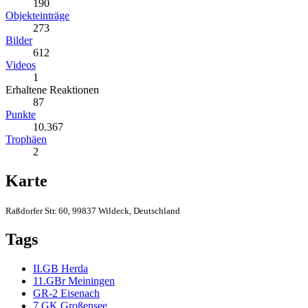
190
Objekteinträge
273
Bilder
612
Videos
1
Erhaltene Reaktionen
87
Punkte
10.367
Trophäen
2
Karte
Raßdorfer Str. 60, 99837 Wildeck, Deutschland
Tags
II.GB Herda
11.GBr Meiningen
GR-2 Eisenach
7.GK Großensee