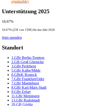
ajankofsky
Unterstützung 2025
16.67%
16.67% (25€ von 150€) für das Jahr 2026
Jetzt spenden
Standort
1.GBr Berlin-Treptow
2.GB Groß Glienicke
3.GBr Perleberg
5.GBr Kalbe/Milde
6.GBrK Rostock
7.GBr Frankfurt/Oder
7.GBr Magdeburg
8.GBr Karl-Marx-Stadt
9.GBr Erfurt
11.GBr Meiningen
13.GBr Rudolstadt
20.GB Görlitz