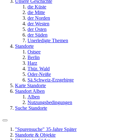
Unsere Geschichte
die Küste
die Mitte
der Norden
der Westen
der Osten
der Süden
Unerledigte Themen
Standorte
Ostsee
Berlin
Harz
Thür. Wald
Oder-Neiße
Sä.Schweiz-Erzgebirge
Karte Standorte
Standort Alben
Alben
Nutzungsbedingungen
Suche Standorte
"Spurensuche" 35-Jahre Später
Standorte & Objekte