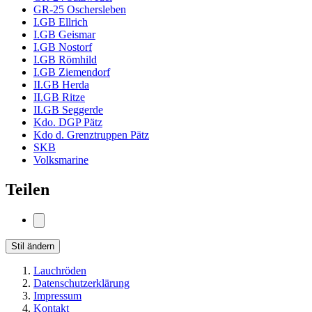
GR-25 Oschersleben
I.GB Ellrich
I.GB Geismar
I.GB Nostorf
I.GB Römhild
I.GB Ziemendorf
II.GB Herda
II.GB Ritze
II.GB Seggerde
Kdo. DGP Pätz
Kdo d. Grenztruppen Pätz
SKB
Volksmarine
Teilen
Stil ändern
Lauchröden
Datenschutzerklärung
Impressum
Kontakt