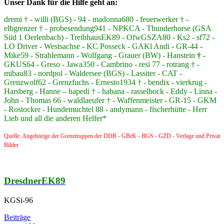
Unser Dank für die Hilfe geht an:
dremi † - willi (BGS) - 94 - madonna680 - feuerwerker † -
elbgrenzer † - probesendung941 - NPKCA - Thunderhorse (GSA
Süd 1 Oerlenbach) - TreibhausEK89 - OfwGSZA80 - Ks2 - sf72 -
LO Driver - Westsachse - KC Posseck - GAKl Andi - GR-44 -
Mike59 - Strahlemann - Wolfgang - Grauer (BW) - Hanstein
† -
GKUS64 - Greso - Jawa350 - Cambrino - resi 77 - rotrang † -
mibau83 - nordpol - Waldersee (BGS) - Lassiter - CAT -
Grenzwolf62 - Grenzfuchs - Ernesto1934 † - bendix - vierkrug -
Harsberg - Hanne – hapedi † - habana - rasselbock - Eddy - Linna -
John - Thomas 66 - waldlaeufer † - Waffenmeister - GR-15 - GKM
- Rostocker - Hundemuchtel 88 - andymann - fischerhütte - Herr
Lieb und all die anderen Helfer*
Quelle: Angehörige der Grenztruppen der DDR - GBrK - BGS - GZD - Verlage und Privat
Bilder
DresdnerEK89
KGSi-96
Beiträge