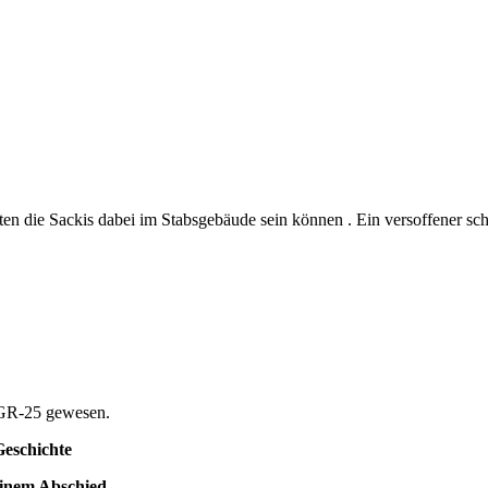
ätten die Sackis dabei im Stabsgebäude sein können . Ein versoffener sc
m GR-25 gewesen.
Geschichte
einem Abschied.