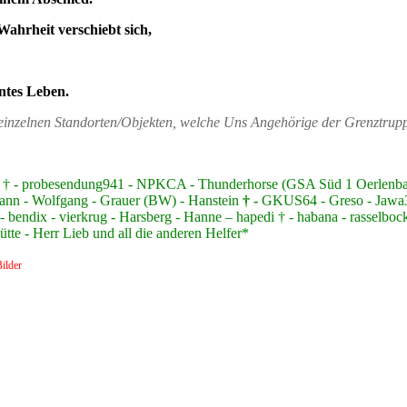
Wahrheit verschiebt sich,
ntes Leben.
n einzelnen Standorten/Objekten, welche Uns Angehörige der Grenztru
nzer † - probesendung941 - NPKCA - Thunderhorse (GSA Süd 1 Oerlen
ann - Wolfgang - Grauer (BW) - Hanstein
† -
GKUS64 - Greso - Jawa350
 bendix - vierkrug - Harsberg - Hanne – hapedi † - habana - rasselbock
te - Herr Lieb und all die anderen Helfer*
ilder