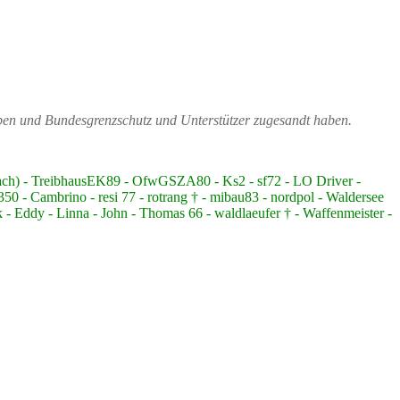
ppen und Bundesgrenzschutz und Unterstützer zugesandt haben.
bach) - TreibhausEK89 - OfwGSZA80 - Ks2 - sf72 - LO Driver -
 - Cambrino - resi 77 - rotrang † - mibau83 - nordpol - Waldersee
 - Eddy - Linna - John - Thomas 66 - waldlaeufer † - Waffenmeister -