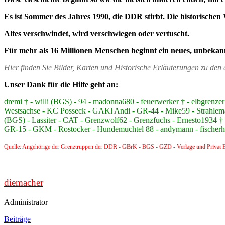
Es ist Sommer des Jahres 1990, die DDR stirbt. Die historischen 
Altes verschwindet, wird verschwiegen oder vertuscht.
Für mehr als 16 Millionen Menschen beginnt ein neues, unbekan
Hier finden Sie Bilder, Karten und Historische Erläuterungen zu de
Unser Dank für die Hilfe geht an:
dremi † - willi (BGS) - 94 - madonna680 - feuerwerker † - elbgre
Westsachse - KC Posseck - GAKl Andi - GR-44 - Mike59 - Strahlem
(BGS) - Lassiter - CAT - Grenzwolf62 - Grenzfuchs - Ernesto1934 † -
GR-15 - GKM - Rostocker - Hundemuchtel 88 - andymann - fischerhüt
Quelle: Angehörige der Grenztruppen der DDR - GBrK - BGS - GZD - Verlage und Privat B
diemacher
Administrator
Beiträge