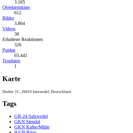
3.165
Objekteinträge
612
Bilder
3.864
Videos
38
Erhaltene Reaktionen
326
Punkte
65.441
Trophäen
1
Karte
Dorfstr. 1C, 29410 Salzwedel, Deutschland
Tags
GR-24 Salzwedel
GKN Stendal
GKN Kalbe/Milde
II.GB Ritze