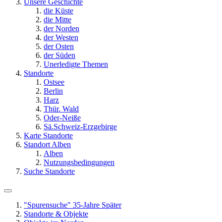
Unsere Geschichte
die Küste
die Mitte
der Norden
der Westen
der Osten
der Süden
Unerledigte Themen
Standorte
Ostsee
Berlin
Harz
Thür. Wald
Oder-Neiße
Sä.Schweiz-Erzgebirge
Karte Standorte
Standort Alben
Alben
Nutzungsbedingungen
Suche Standorte
"Spurensuche" 35-Jahre Später
Standorte & Objekte