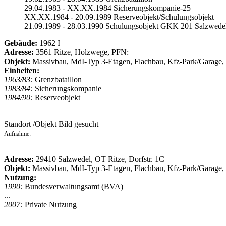
29.04.1983 - XX.XX.1984 Sicherungskompanie-25
XX.XX.1984 - 20.09.1989 Reserveobjekt/Schulungsobjekt
21.09.1989 - 28.03.1990 Schulungsobjekt GKK 201 Salzwede
Gebäude:
1962 I
Adresse:
3561 Ritze, Holzwege, PFN:
Objekt:
Massivbau, MdI-Typ 3-Etagen, Flachbau, Kfz-Park/Garage,
Einheiten:
1963/83:
Grenzbataillon
1983/84:
Sicherungskompanie
1984/90:
Reserveobjekt
Standort /Objekt Bild gesucht
Aufnahme:
Adresse:
29410 Salzwedel, OT Ritze, Dorfstr. 1C
Objekt:
Massivbau, MdI-Typ 3-Etagen, Flachbau, Kfz-Park/Garage,
Nutzung:
1990:
Bundesverwaltungsamt (BVA)
...
2007:
Private Nutzung