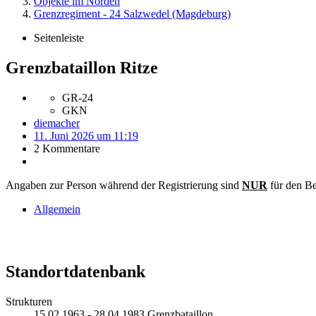
Objekte im Norden
Grenzregiment - 24 Salzwedel (Magdeburg)
Seitenleiste
Grenzbataillon Ritze
GR-24
GKN
diemacher
11. Juni 2026 um 11:19
2 Kommentare
Angaben zur Person während der Registrierung sind
NUR
für den Be
Allgemein
Standortdatenbank
Strukturen
15.02.1963 - 28.04.1983 Grenzbataillon