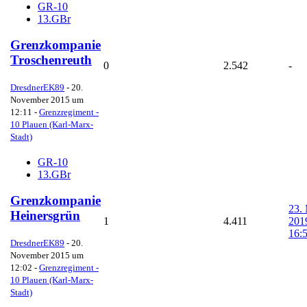
GR-10
13.GBr
Grenzkompanie
Troschenreuth
0
2.542
-
DresdnerEK89
-
20.
November 2015 um
12:11
-
Grenzregiment -
10 Plauen (Karl-Marx-
Stadt)
GR-10
13.GBr
Grenzkompanie
23.
Heinersgrün
1
4.411
201
16:
DresdnerEK89
-
20.
November 2015 um
12:02
-
Grenzregiment -
10 Plauen (Karl-Marx-
Stadt)