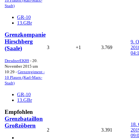
10 Plauen (Karl-Marx-
Stadt)
GR-10
13.GBr
Grenzkompanie
Hirschberg
9. 
3
+1
3.769
201
(Saale)
04:
DresdnerEK89
-
20.
November 2015 um
10:29
-
Grenzregiment -
10 Plauen (Karl-Marx-
Stadt)
GR-10
13.GBr
Empfohlen
Grenzbataillon
18.
Großzöbern
2
3.391
201
09: