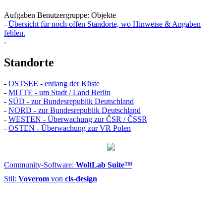
Aufgaben Benutzergruppe: Objekte
-
Übersicht für noch offen Standorte, wo Hinweise & Angaben
fehlen.
-
Standorte
-
OSTSEE - entlang der Küste
-
MITTE - um Stadt / Land Berlin
-
SÜD - zur Bundesrepublik Deutschland
-
NORD - zur Bundesrepublik Deutschland
-
WESTEN - Überwachung zur ČSR / ČSSR
-
OSTEN - Überwachung zur VR Polen
Community-Software:
WoltLab Suite™
Stil:
Voverom
von
cls-design