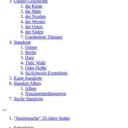
Unsere Geschichte
die Küste
die Mitte
der Norden
der Westen
der Osten
der Süden
Unerledigte Themen
Standorte
Ostsee
Berlin
Harz
Thür. Wald
Oder-Neiße
Sä.Schweiz-Erzgebirge
Karte Standorte
Standort Alben
Alben
Nutzungsbedingungen
Suche Standorte
"Spurensuche" 35-Jahre Später
Seitenleiste