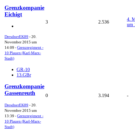
Grenzkompanie
Eichigt
4. 
3
2.536
um 
DresdnerEK89
-
20.
November 2015 um
14:09
-
Grenzregiment -
10 Plauen (Karl-Marx-
Stadt)
GR-10
13.GBr
Grenzkompanie
Gassenreuth
0
3.194
-
DresdnerEK89
-
20.
November 2015 um
13:39
-
Grenzregiment -
10 Plauen (Karl-Marx-
Stadt)