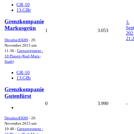
GR-10
13.GBr
Grenzkompanie
3.
Markusgrün
Sep
1
3.053
202
21:
DresdnerEK89
-
20.
November 2015 um
11:36
-
Grenzregiment -
10 Plauen (Karl-Marx-
Stadt)
GR-10
13.GBr
Grenzkompanie
Gutenfürst
0
3.990
-
DresdnerEK89
-
20.
November 2015 um
10:48
-
Grenzregiment -