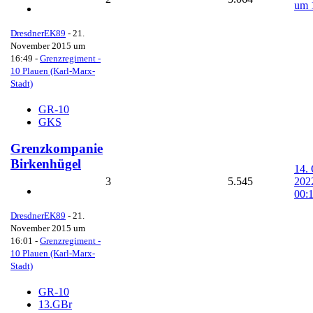
um 
DresdnerEK89
-
21.
November 2015 um
16:49
-
Grenzregiment -
10 Plauen (Karl-Marx-
Stadt)
GR-10
GKS
Grenzkompanie
Birkenhügel
14.
3
5.545
202
00:
DresdnerEK89
-
21.
November 2015 um
16:01
-
Grenzregiment -
10 Plauen (Karl-Marx-
Stadt)
GR-10
13.GBr