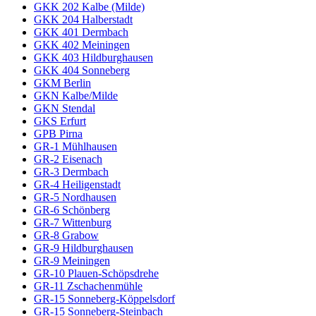
GKK 202 Kalbe (Milde)
GKK 204 Halberstadt
GKK 401 Dermbach
GKK 402 Meiningen
GKK 403 Hildburghausen
GKK 404 Sonneberg
GKM Berlin
GKN Kalbe/Milde
GKN Stendal
GKS Erfurt
GPB Pirna
GR-1 Mühlhausen
GR-2 Eisenach
GR-3 Dermbach
GR-4 Heiligenstadt
GR-5 Nordhausen
GR-6 Schönberg
GR-7 Wittenburg
GR-8 Grabow
GR-9 Hildburghausen
GR-9 Meiningen
GR-10 Plauen-Schöpsdrehe
GR-11 Zschachenmühle
GR-15 Sonneberg-Köppelsdorf
GR-15 Sonneberg-Steinbach