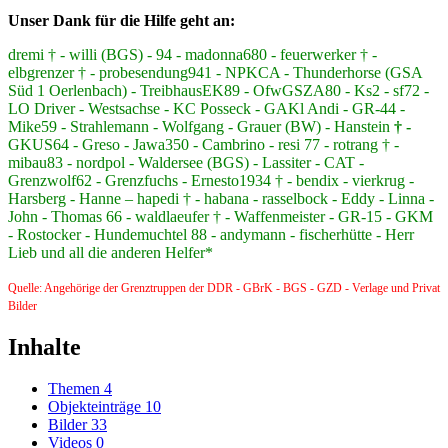
Unser Dank für die Hilfe geht an:
dremi † - willi (BGS) - 94 - madonna680 - feuerwerker † -
elbgrenzer † - probesendung941 - NPKCA - Thunderhorse (GSA
Süd 1 Oerlenbach) - TreibhausEK89 - OfwGSZA80 - Ks2 - sf72 -
LO Driver - Westsachse - KC Posseck - GAKl Andi - GR-44 -
Mike59 - Strahlemann - Wolfgang - Grauer (BW) - Hanstein
† -
GKUS64 - Greso - Jawa350 - Cambrino - resi 77 - rotrang † -
mibau83 - nordpol - Waldersee (BGS) - Lassiter - CAT -
Grenzwolf62 - Grenzfuchs - Ernesto1934 † - bendix - vierkrug -
Harsberg - Hanne – hapedi † - habana - rasselbock - Eddy - Linna -
John - Thomas 66 - waldlaeufer † - Waffenmeister - GR-15 - GKM
- Rostocker - Hundemuchtel 88 - andymann - fischerhütte - Herr
Lieb und all die anderen Helfer*
Quelle: Angehörige der Grenztruppen der DDR - GBrK - BGS - GZD - Verlage und Privat
Bilder
Inhalte
Themen
4
Objekteinträge
10
Bilder
33
Videos
0