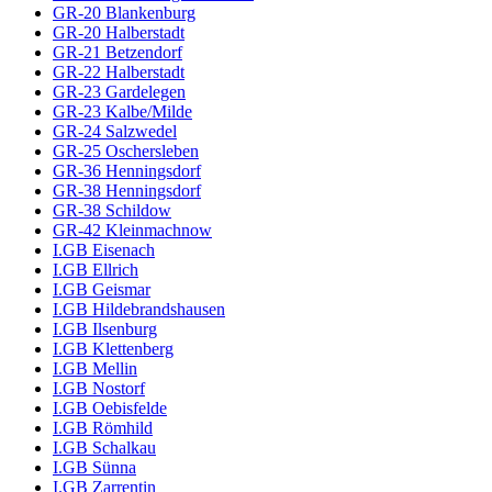
GR-20 Blankenburg
GR-20 Halberstadt
GR-21 Betzendorf
GR-22 Halberstadt
GR-23 Gardelegen
GR-23 Kalbe/Milde
GR-24 Salzwedel
GR-25 Oschersleben
GR-36 Henningsdorf
GR-38 Henningsdorf
GR-38 Schildow
GR-42 Kleinmachnow
I.GB Eisenach
I.GB Ellrich
I.GB Geismar
I.GB Hildebrandshausen
I.GB Ilsenburg
I.GB Klettenberg
I.GB Mellin
I.GB Nostorf
I.GB Oebisfelde
I.GB Römhild
I.GB Schalkau
I.GB Sünna
I.GB Zarrentin