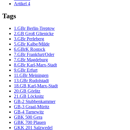
Artikel
4
Tags
1.GBr Berlin-Treptow
2.GB Groß Glienicke
3.GBr Perleberg
5.GBr Kalbe/Milde
6.GBrK Rostock
7.GBr Frankfurt/Oder
7.GBr Magdeburg
8.GBr Karl-Marx-Stadt
9.GBr Erfurt
11.GBr Meiningen
13.GBr Rudolstadt
18.GB Karl-Marx-Stadt
20.GB Görlitz
21.GB Löcknitz
GB-2 Stubbenkammer
GB-3 Graal-Müritz
GB-4 Tarnewitz
GBK 500 Gera
GBK 700 Plauen
GKK 201 Salzwedel