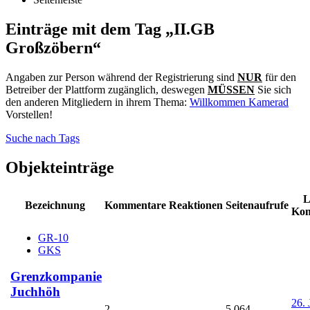
Einträge mit dem Tag „II.GB
Großzöbern“
Angaben zur Person während der Registrierung sind
NUR
für den
Betreiber der Plattform zugänglich, deswegen
MÜSSEN
Sie sich
den anderen Mitgliedern in ihrem Thema:
Willkommen Kamerad
Vorstellen!
Suche nach Tags
Objekteinträge
L
Bezeichnung
Kommentare
Reaktionen
Seitenaufrufe
Ko
GR-10
GKS
Grenzkompanie
Juchhöh
26. 
2
5.064