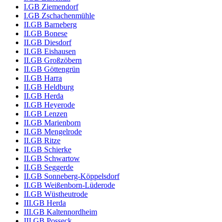
I.GB Ziemendorf
I.GB Zschachenmühle
II.GB Barneberg
II.GB Bonese
II.GB Diesdorf
II.GB Eishausen
II.GB Großzöbern
II.GB Göttengrün
II.GB Harra
II.GB Heldburg
II.GB Herda
II.GB Heyerode
II.GB Lenzen
II.GB Marienborn
II.GB Mengelrode
II.GB Ritze
II.GB Schierke
II.GB Schwartow
II.GB Seggerde
II.GB Sonneberg-Köppelsdorf
II.GB Weißenborn-Lüderode
II.GB Wüstheutrode
III.GB Herda
III.GB Kaltennordheim
III.GB Posseck